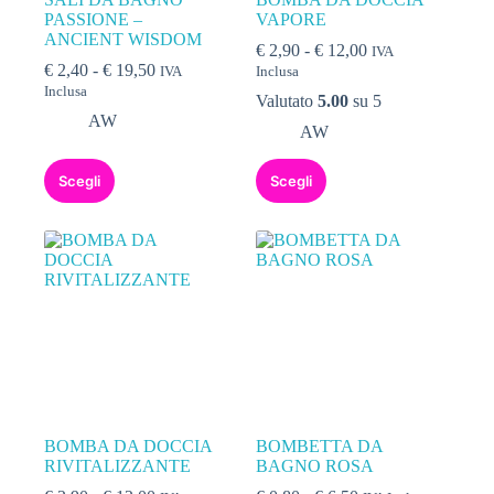
PASSIONE –
VAPORE
ANCIENT WISDOM
Fascia
€
2,90
-
€
12,00
IVA
Fascia
di
€
2,40
-
€
19,50
IVA
Inclusa
di
prezzo:
Inclusa
Valutato
5.00
su 5
prezzo:
da
AW
da
€ 2,90
AW
€ 2,40
a
Questo
Questo
a
€ 12,00
Scegli
Scegli
prodotto
prodotto
€ 19,50
ha
ha
più
più
varianti.
varianti.
Le
Le
opzioni
opzioni
possono
possono
essere
essere
scelte
scelte
nella
nella
pagina
pagina
del
del
prodotto
prodotto
BOMBA DA DOCCIA
BOMBETTA DA
RIVITALIZZANTE
BAGNO ROSA