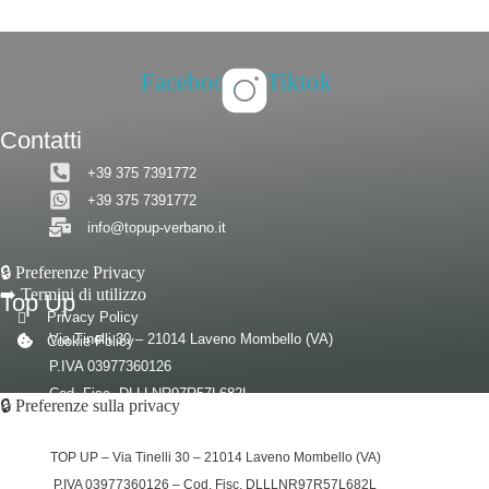
Facebook
Tiktok
Contatti
+39 375 7391772
+39 375 7391772
info@topup-verbano.it
🔒 Preferenze Privacy
➡️ Termini di utilizzo
Top Up
Privacy Policy
Via Tinelli 30 – 21014 Laveno Mombello (VA)
Cookie Policy
P.IVA 03977360126
Cod. Fisc. DLLLNR97R57L682L
© 2026 – Tutti i diritti riservati a Top Up
🔒 Preferenze sulla privacy
TOP UP – Via Tinelli 30 – 21014 Laveno Mombello (VA)
P.IVA 03977360126 – Cod. Fisc. DLLLNR97R57L682L