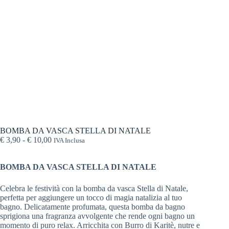
BOMBA DA VASCA STELLA DI NATALE
Fascia
€
3,90
-
€
10,00
IVA Inclusa
di
prezzo:
BOMBA DA VASCA STELLA DI NATALE
da
€ 3,90
a
Celebra le festività con la bomba da vasca Stella di Natale,
€ 10,00
perfetta per aggiungere un tocco di magia natalizia al tuo
bagno. Delicatamente profumata, questa bomba da bagno
sprigiona una fragranza avvolgente che rende ogni bagno un
momento di puro relax. Arricchita con Burro di Karitè, nutre e