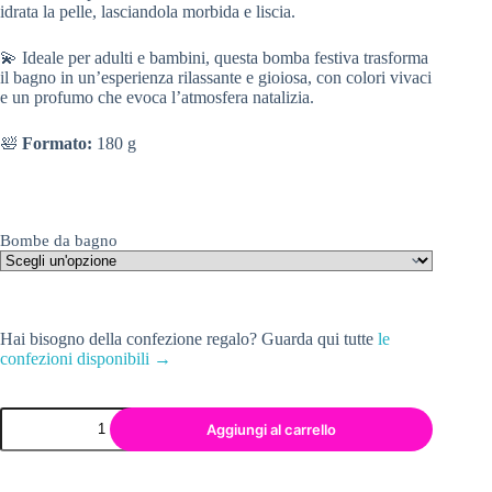
idrata la pelle, lasciandola morbida e liscia.
💫 Ideale per adulti e bambini, questa bomba festiva trasforma
il bagno in un’esperienza rilassante e gioiosa, con colori vivaci
e un profumo che evoca l’atmosfera natalizia.
🛀
Formato:
180 g
Bombe da bagno
Hai bisogno della confezione regalo? Guarda qui tutte
le
confezioni disponibili →
BOMBA
Aggiungi al carrello
DA
VASCA
STELLA
DI