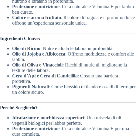
nutrono e idratano in profondità.
Protezione e nutrizione
: Cera naturale e Vitamina E per labbra
ben curate.
Colore e aroma fruttato
: Il colore di fragola e il profumo dolce
offrono un’esperienza sensoriale unica.
Ingredienti Chiave:
Olio di Ricino
: Nutre e idrata le labbra in profondità.
Olio di Jojoba e Albicocca
: Offrono morbidezza e comfort alle
labbra.
Olio di Oliva e Vinaccioli
: Ricchi di nutrienti, migliorano la
texture delle labbra.
Cera d’Api e Cera di Candelilla
: Creano una barriera
protettiva.
Pigmenti Naturali
: Come biossido di titanio e ossidi di ferro per
un colore sicuro.
Perché Sceglierlo?
Idratazione e morbidezza superiori
: Una miscela di oli
vegetali biologici per labbra perfette.
Protezione e nutrizione
: Cera naturale e Vitamina E per una
cura completa.