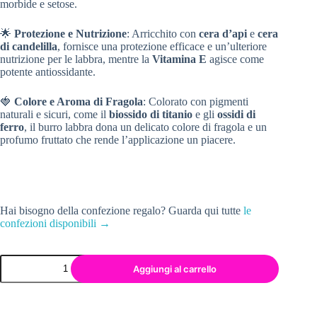
morbide e setose.
🌟
Protezione e Nutrizione
: Arricchito con
cera d’api
e
cera
di candelilla
, fornisce una protezione efficace e un’ulteriore
nutrizione per le labbra, mentre la
Vitamina E
agisce come
potente antiossidante.
🍓
Colore e Aroma di Fragola
: Colorato con pigmenti
naturali e sicuri, come il
biossido di titanio
e gli
ossidi di
ferro
, il burro labbra dona un delicato colore di fragola e un
profumo fruttato che rende l’applicazione un piacere.
Hai bisogno della confezione regalo? Guarda qui tutte
le
confezioni disponibili →
Aggiungi al carrello