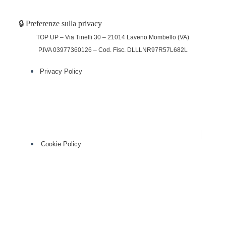
🔒 Preferenze sulla privacy
TOP UP – Via Tinelli 30 – 21014 Laveno Mombello (VA)
P.IVA 03977360126 – Cod. Fisc. DLLLNR97R57L682L
Privacy Policy
(function (w,d) {var loader = function () {var
s = d.createElement("script"), tag =
d.getElementsByTagName("script")[0];
s.src="https://cdn.iubenda.com/iubenda.js";
tag.parentNode.insertBefore(s,tag);};
if(w.addEventListener){w.addEventListener("load", loader,
false);}else if(w.attachEvent){w.attachEvent("onload",
loader);}else{w.onload = loader;}})(window, document);
Cookie Policy
(function (w,d) {var loader = function () {var
s = d.createElement("script"), tag =
d.getElementsByTagName("script")[0];
s.src="https://cdn.iubenda.com/iubenda.js";
tag.parentNode.insertBefore(s,tag);};
if(w.addEventListener){w.addEventListener("load", loader,
false);}else if(w.attachEvent){w.attachEvent("onload",
loader);}else{w.onload = loader;}})(window, document);