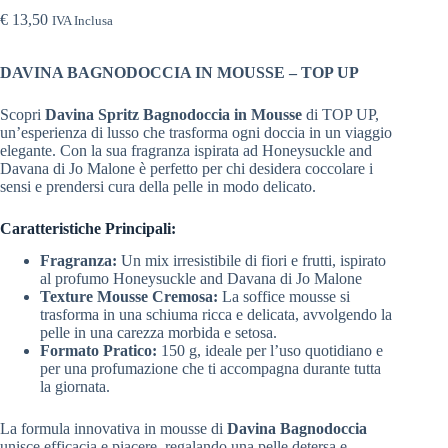
€
13,50
IVA Inclusa
DAVINA BAGNODOCCIA IN MOUSSE – TOP UP
Scopri
Davina Spritz Bagnodoccia in Mousse
di TOP UP,
un’esperienza di lusso che trasforma ogni doccia in un viaggio
elegante. Con la sua fragranza ispirata ad Honeysuckle and
Davana di Jo Malone è perfetto per chi desidera coccolare i
sensi e prendersi cura della pelle in modo delicato.
Caratteristiche Principali:
Fragranza:
Un mix irresistibile di fiori e frutti, ispirato
al profumo Honeysuckle and Davana di Jo Malone
Texture Mousse Cremosa:
La soffice mousse si
trasforma in una schiuma ricca e delicata, avvolgendo la
pelle in una carezza morbida e setosa.
Formato Pratico:
150 g, ideale per l’uso quotidiano e
per una profumazione che ti accompagna durante tutta
la giornata.
La formula innovativa in mousse di
Davina Bagnodoccia
unisce efficacia e piacere, regalando una pelle detersa e