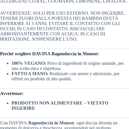
ALLERGENI: CITRAL, COUMARIN, LIMONENE, LINALOOL.
AVVERTENZE: SOLO PER USO ESTERNO. NON INGERIRE.
TENERE FUORI DALLA PORTATA DEI BAMBINI DI ETÀ
INFERIORE AI 3 ANNI. EVITARE IL CONTATTO CON GLI
OCCHI; IN CASO DI CONTATTO, RISCIACQUARE
ABBONDANTEMENTE CON ACQUA. IN CASO DI
IRRITAZIONE, SOSPENDERE L’USO.
Perché scegliere DAVINA Bagnodoccia in Mousse:
100% VEGANO:
Privo di ingredienti di origine animale, per
una scelta etica e rispettosa.
FATTO A MANO:
Realizzato con amore e attenzione, per
offrirti un prodotto di alta qualità.
Avvertenze:
PRODOTTO NON ALIMENTARE – VIETATO
INGERIRE
Con DAVINA
Bagnodoccia in Mousse
, ogni doccia diventa un
momento di dolcezza e freschezza, avvolgendoti nel profumo