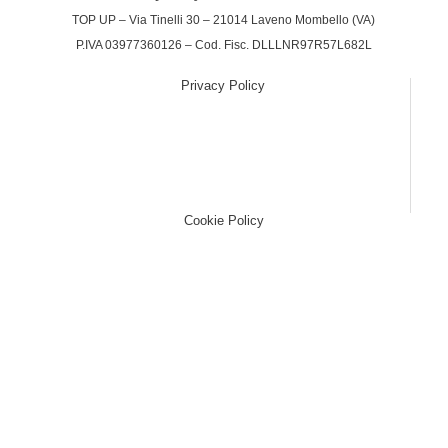
TOP UP – Via Tinelli 30 – 21014 Laveno Mombello (VA)
P.IVA 03977360126 – Cod. Fisc. DLLLNR97R57L682L
Privacy Policy
(function (w,d) {var loader = function () {var s =
d.createElement("script"), tag =
d.getElementsByTagName("script")[0];
s.src="https://cdn.iubenda.com/iubenda.js";
tag.parentNode.insertBefore(s,tag);}; if(w.addEventListener)
{w.addEventListener("load", loader, false);}else if(w.attachEvent)
{w.attachEvent("onload", loader);}else{w.onload = loader;}})
(window, document);
Cookie Policy
(function (w,d) {var loader = function () {var s =
d.createElement("script"), tag =
d.getElementsByTagName("script")[0];
s.src="https://cdn.iubenda.com/iubenda.js";
tag.parentNode.insertBefore(s,tag);}; if(w.addEventListener)
{w.addEventListener("load", loader, false);}else if(w.attachEvent)
{w.attachEvent("onload", loader);}else{w.onload = loader;}})
(window, document);