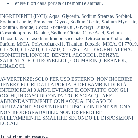
Tenere fuori dalla portata di bambini e animali.
INGREDIENTI (INCI): Aqua, Glycerin, Sodium Stearate, Sorbitol,
Sodium Laurate, Propylene Glycol, Sodium Oleate, Sodium Myristate,
Sodium Chloride, Cocos Nucifera Oil, Glyceryl Laurate,
Cocamidopropyl Betaine, Sodium Citrate, Citric Acid, Sodium
Thiosulfate, Tetrasodium Iminodisuccinate, Tetrasodium Etidronate,
Parfum, MICA, Polyurethane-11, Titanium Dioxide, MICA, CI 77019,
CI 77891, CI 77491, CI 77492, CI 77861. ALLERGENI: ALPHA-
ISOMETHYL IONONE, BENZYL ALCOHOL, BENZYL
SALICYLATE, CITRONELLOL, COUMARIN ,GERANIOL,
LINALOOL.
AVVERTENZE: SOLO PER USO ESTERNO. NON INGERIRE.
TENERE FUORI DALLA PORTATA DEI BAMBINI DI ETÀ
INFERIORE AI 3 ANNI. EVITARE IL CONTATTO CON GLI
OCCHI; IN CASO DI CONTATTO, RISCIACQUARE
ABBONDANTEMENTE CON ACQUA. IN CASO DI
IRRITAZIONE, SOSPENDERE L’USO. CONTIENE SPUGNA
NON BIODEGRADABILE. NON DISPERDERE
NELL’AMBIENTE. SMALTIRE SECONDO LE DISPOSIZIONI
LOCALI.
Ti potrebbe interessare…