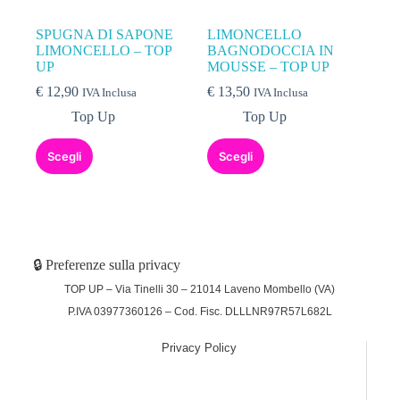
SPUGNA DI SAPONE
LIMONCELLO
LIMONCELLO – TOP
BAGNODOCCIA IN
UP
MOUSSE – TOP UP
€
12,90
€
13,50
IVA Inclusa
IVA Inclusa
Top Up
Top Up
Scegli
Scegli
🔒 Preferenze sulla privacy
TOP UP – Via Tinelli 30 – 21014 Laveno Mombello (VA)
P.IVA 03977360126 – Cod. Fisc. DLLLNR97R57L682L
Privacy Policy
(function (w,d) {var loader = function () {var s =
d.createElement("script"), tag =
d.getElementsByTagName("script")[0];