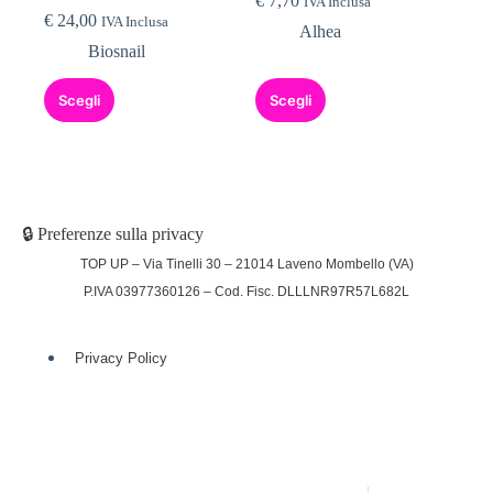
€
7,70
IVA Inclusa
€
24,00
IVA Inclusa
Alhea
Biosnail
Scegli
Scegli
🔒 Preferenze sulla privacy
TOP UP – Via Tinelli 30 – 21014 Laveno Mombello (VA)
P.IVA 03977360126 – Cod. Fisc. DLLLNR97R57L682L
Privacy Policy
(function (w,d) {var loader = function () {var s =
d.createElement("script"), tag =
d.getElementsByTagName("script")[0];
s.src="https://cdn.iubenda.com/iubenda.js";
tag.parentNode.insertBefore(s,tag);}; if(w.addEventListener)
{w.addEventListener("load", loader, false);}else
if(w.attachEvent){w.attachEvent("onload", loader);}else{w.onload