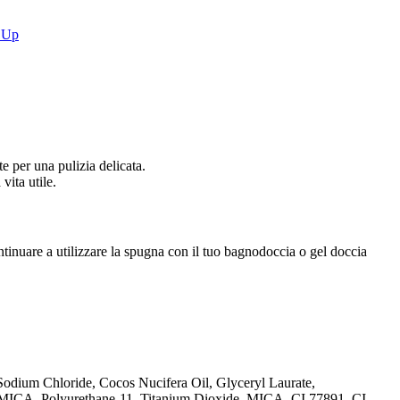
 Up
e per una pulizia delicata.
vita utile.
ntinuare a utilizzare la spugna con il tuo bagnodoccia o gel doccia
odium Chloride, Cocos Nucifera Oil, Glyceryl Laurate,
m, MICA, Polyurethane-11, Titanium Dioxide, MICA, CI 77891, CI