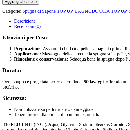
Aggiungi al carrello
SPUGNA
DI
Categorie:
Spugna di Sapone TOP UP
,
BAGNODOCCIA TOP UP
,
SAPONE
-
Descrizione
TOP
Recensioni (0)
UP
quantità
Istruzioni per l’uso:
Preparazione:
Assicurati che la tua pelle sia bagnata prima di u
Applicazione:
Massaggia delicatamente la spugna sulla pelle, sfr
Rimozione e conservazione:
Sciacqua bene la spugna dopo l’uso
Durata:
Ogni spugna è progettata per resistere fino a
50 lavaggi
, offrendo un 
preferito.
Sicurezza:
Non utilizzare su pelli irritate o danneggiate.
Tenere fuori dalla portata di bambini e animali.
INGREDIENTI (INCI): Aqua, Glycerin, Sodium Stearate, Sorbitol, So
Cocamidopropyl Betaine, Sodium Citrate, Citric Acid, Sodium Thios