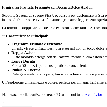
Fragranza Fruttata Frizzante con Accenti Dolce-Aciduli
Scopri la Spugna di Sapone Fizz Up, pensata per trasformare la Sua ro
intense di frutti rossi e uva a sfumature agrumate e leggermente speziate
La formula a doppia azione deterge ed esfolia delicatamente, lasciand
✨
Caratteristiche Principali:
Fragranza Fruttata e Frizzante
Un mix vivace di frutti rossi, uva e agrumi con un tocco dolce-
Doppia Azione
Il lato morbido deterge con delicatezza, mentre quello esfoliante
Lunga Durata
Fino a 50 utilizzi, per un uso pratico e conveniente.
Pulizia & Energia
Deterge e rivitalizza la pelle, lasciandola fresca, liscia e piace
Un’esplosione di freschezza e colore, perfetta per chi ama fragranze a
Hai bisogno della confezione regalo? Guarda qui tutte
le confezioni d
FIZZ
UP