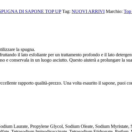
SPUGNA DI SAPONE TOP UP
Tag:
NUOVI ARRIVI
Marchio:
Top
tilizzare la spugna.
uttando il lato esfoliante per un trattamento profondo e il lato detergent
 e conservala in un luogo asciutto. Questo aiuterà a prolungare la sua 
eccellente rapporto qualità-prezzo. Una volta esaurito il sapone, puoi co
dium Laurate, Propylene Glycol, Sodium Oleate, Sodium Myristate, S
ulfate, Tetrasodium Iminodisuccinate, Tetrasodium Etidronate, Parfu