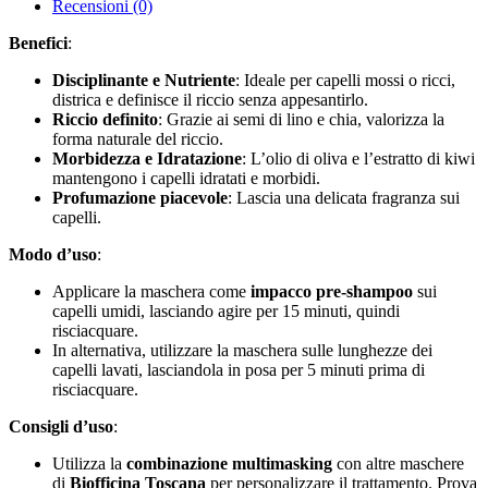
Recensioni (0)
Benefici
:
Disciplinante e Nutriente
: Ideale per capelli mossi o ricci,
districa e definisce il riccio senza appesantirlo.
Riccio definito
: Grazie ai semi di lino e chia, valorizza la
forma naturale del riccio.
Morbidezza e Idratazione
: L’olio di oliva e l’estratto di kiwi
mantengono i capelli idratati e morbidi.
Profumazione piacevole
: Lascia una delicata fragranza sui
capelli.
Modo d’uso
:
Applicare la maschera come
impacco pre-shampoo
sui
capelli umidi, lasciando agire per 15 minuti, quindi
risciacquare.
In alternativa, utilizzare la maschera sulle lunghezze dei
capelli lavati, lasciandola in posa per 5 minuti prima di
risciacquare.
Consigli d’uso
:
Utilizza la
combinazione multimasking
con altre maschere
di
Biofficina Toscana
per personalizzare il trattamento. Prova