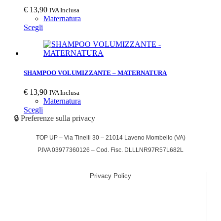
€
13,90
IVA Inclusa
Maternatura
Scegli
SHAMPOO VOLUMIZZANTE – MATERNATURA
€
13,90
IVA Inclusa
Maternatura
Scegli
🔒 Preferenze sulla privacy
TOP UP – Via Tinelli 30 – 21014 Laveno Mombello (VA)
P.IVA 03977360126 – Cod. Fisc. DLLLNR97R57L682L
Privacy Policy
(function (w,d) {var loader = function () {var s =
d.createElement("script"), tag =
d.getElementsByTagName("script")[0];
s.src="https://cdn.iubenda.com/iubenda.js";
tag.parentNode.insertBefore(s,tag);}; if(w.addEventListener)
{w.addEventListener("load", loader, false);}else if(w.attachEvent)