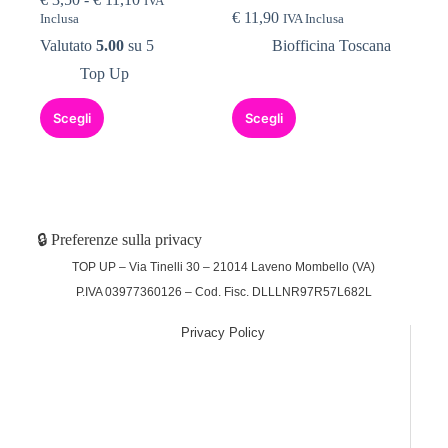
IVA
€
11,90
Inclusa
IVA Inclusa
Valutato
5.00
su 5
Biofficina Toscana
Top Up
Scegli
Scegli
🔒 Preferenze sulla privacy
TOP UP – Via Tinelli 30 – 21014 Laveno Mombello (VA)
P.IVA 03977360126 – Cod. Fisc. DLLLNR97R57L682L
Privacy Policy
(function (w,d) {var loader = function () {var s =
d.createElement("script"), tag =
d.getElementsByTagName("script")[0];
s.src="https://cdn.iubenda.com/iubenda.js";
tag.parentNode.insertBefore(s,tag);}; if(w.addEventListener)
{w.addEventListener("load", loader, false);}else if(w.attachEvent)
{w.attachEvent("onload", loader);}else{w.onload = loader;}})