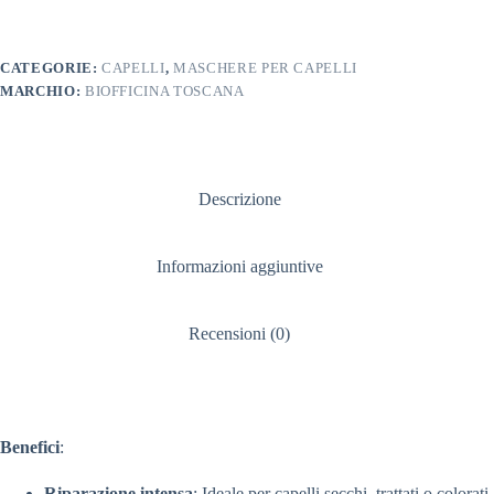
CATEGORIE:
CAPELLI
,
MASCHERE PER CAPELLI
MARCHIO:
BIOFFICINA TOSCANA
Descrizione
Informazioni aggiuntive
Recensioni (0)
Benefici
:
Riparazione intensa
: Ideale per capelli secchi, trattati o colorati,