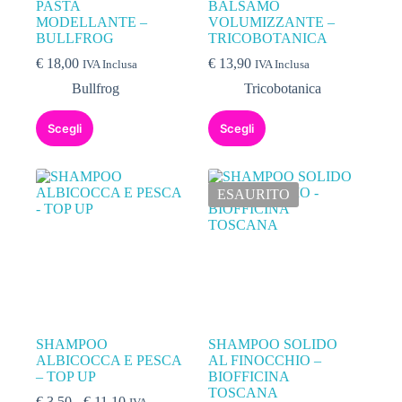
PASTA
BALSAMO
MODELLANTE –
VOLUMIZZANTE –
BULLFROG
TRICOBOTANICA
€
18,00
€
13,90
IVA Inclusa
IVA Inclusa
Bullfrog
Tricobotanica
Scegli
Scegli
ESAURITO
SHAMPOO
SHAMPOO SOLIDO
ALBICOCCA E PESCA
AL FINOCCHIO –
– TOP UP
BIOFFICINA
TOSCANA
€
3,50
-
€
11,10