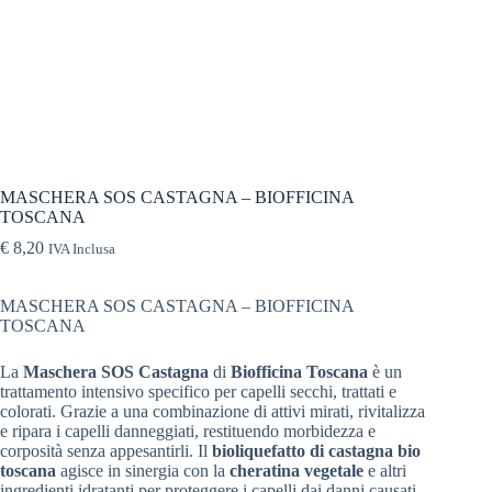
MASCHERA SOS CASTAGNA – BIOFFICINA
TOSCANA
€
8,20
IVA Inclusa
MASCHERA SOS CASTAGNA – BIOFFICINA
TOSCANA
La
Maschera SOS Castagna
di
Biofficina Toscana
è un
trattamento intensivo specifico per capelli secchi, trattati e
colorati. Grazie a una combinazione di attivi mirati, rivitalizza
e ripara i capelli danneggiati, restituendo morbidezza e
corposità senza appesantirli. Il
bioliquefatto di castagna bio
toscana
agisce in sinergia con la
cheratina vegetale
e altri
ingredienti idratanti per proteggere i capelli dai danni causati