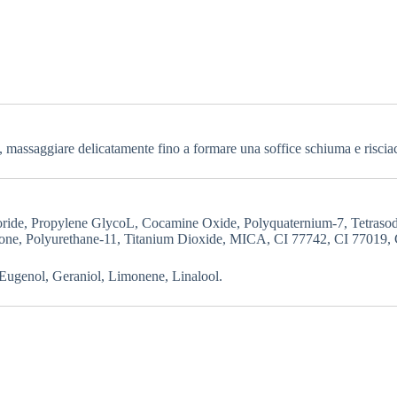
ta, massaggiare delicatamente fino a formare una soffice schiuma e risci
ride, Propylene GlycoL, Cocamine Oxide, Polyquaternium-7, Tetraso
none, Polyurethane-11, Titanium Dioxide, MICA, CI 77742, CI 77019,
ugenol, Geraniol, Limonene, Linalool.