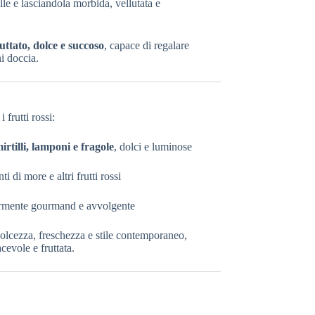
le e lasciandola morbida, vellutata e
uttato, dolce e succoso
, capace di regalare
ni doccia.
i frutti rossi:
irtilli, lamponi e fragole
, dolci e luminose
i di more e altri frutti rossi
germente gourmand e avvolgente
olcezza, freschezza e stile contemporaneo,
cevole e fruttata.