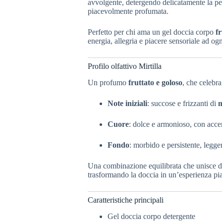
avvolgente, detergendo delicatamente la pel
piacevolmente profumata.
Perfetto per chi ama un gel doccia corpo
fr
energia, allegria e piacere sensoriale ad og
Profilo olfattivo Mirtilla
Un profumo
fruttato e goloso
, che celebra 
Note iniziali
: succose e frizzanti di
m
Cuore
: dolce e armonioso, con accent
Fondo
: morbido e persistente, leg
Una combinazione equilibrata che unisce d
trasformando la doccia in un’esperienza pia
Caratteristiche principali
Gel doccia corpo detergente