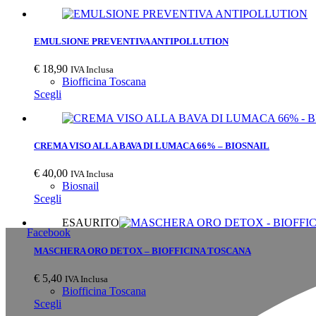
EMULSIONE PREVENTIVA ANTIPOLLUTION
€
18,90
IVA Inclusa
Biofficina Toscana
Scegli
CREMA VISO ALLA BAVA DI LUMACA 66% – BIOSNAIL
€
40,00
IVA Inclusa
Biosnail
Scegli
ESAURITO
Facebook
MASCHERA ORO DETOX – BIOFFICINA TOSCANA
€
5,40
IVA Inclusa
Biofficina Toscana
Scegli