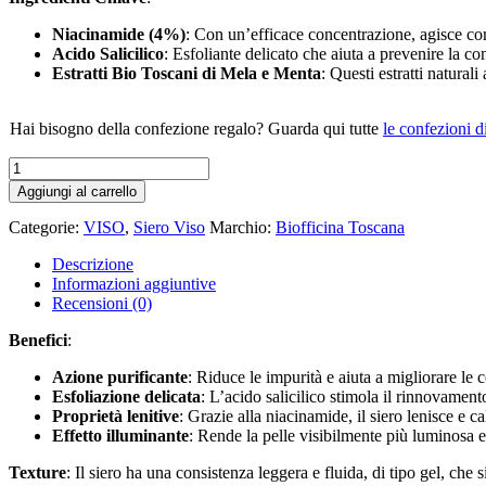
Niacinamide (4%)
: Con un’efficace concentrazione, agisce co
Acido Salicilico
: Esfoliante delicato che aiuta a prevenire la c
Estratti Bio Toscani di Mela e Menta
: Questi estratti natural
Hai bisogno della confezione regalo? Guarda qui tutte
le confezioni d
NIACINAMIDE
4%
Aggiungi al carrello
-
BIOFFICINA
Categorie:
VISO
,
Siero Viso
Marchio:
Biofficina Toscana
TOSCANA
quantità
Descrizione
Informazioni aggiuntive
Recensioni (0)
Benefici
:
Azione purificante
: Riduce le impurità e aiuta a migliorare le 
Esfoliazione delicata
: L’acido salicilico stimola il rinnovamento
Proprietà lenitive
: Grazie alla niacinamide, il siero lenisce e ca
Effetto illuminante
: Rende la pelle visibilmente più luminosa e
Texture
: Il siero ha una consistenza leggera e fluida, di tipo gel, che 