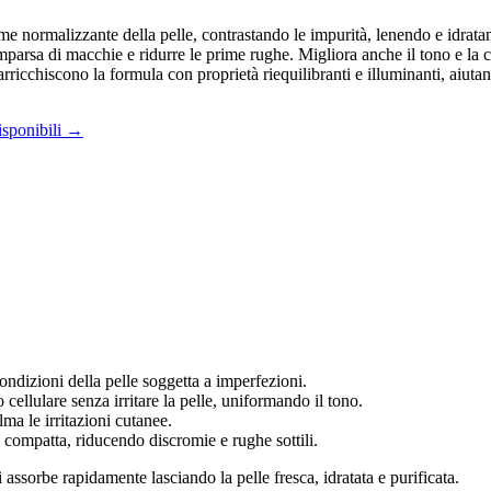
me normalizzante della pelle, contrastando le impurità, lenendo e idrat
omparsa di macchie e ridurre le prime rughe. Migliora anche il tono e la 
i arricchiscono la formula con proprietà riequilibranti e illuminanti, aiutan
isponibili →
condizioni della pelle soggetta a imperfezioni.
 cellulare senza irritare la pelle, uniformando il tono.
lma le irritazioni cutanee.
 compatta, riducendo discromie e rughe sottili.
si assorbe rapidamente lasciando la pelle fresca, idratata e purificata.