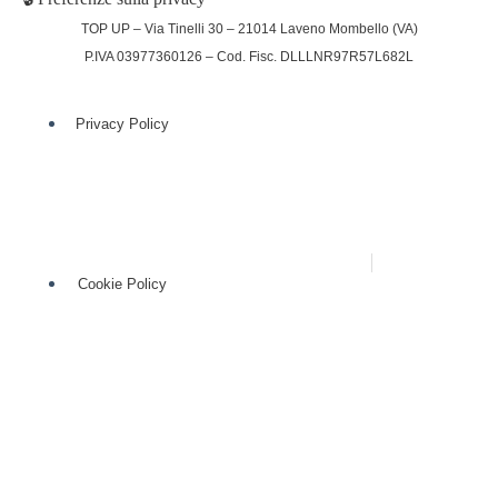
TOP UP – Via Tinelli 30 – 21014 Laveno Mombello (VA)
P.IVA 03977360126 – Cod. Fisc. DLLLNR97R57L682L
Privacy Policy
(function (w,d) {var loader = function () {var s =
d.createElement("script"), tag =
d.getElementsByTagName("script")[0];
s.src="https://cdn.iubenda.com/iubenda.js";
tag.parentNode.insertBefore(s,tag);}; if(w.addEventListener)
{w.addEventListener("load", loader, false);}else
if(w.attachEvent){w.attachEvent("onload", loader);}else{w.onload
= loader;}})(window, document);
Cookie Policy
(function (w,d) {var loader = function () {var s =
d.createElement("script"), tag =
d.getElementsByTagName("script")[0];
s.src="https://cdn.iubenda.com/iubenda.js";
tag.parentNode.insertBefore(s,tag);}; if(w.addEventListener)
{w.addEventListener("load", loader, false);}else
if(w.attachEvent){w.attachEvent("onload", loader);}else{w.onload
= loader;}})(window, document);