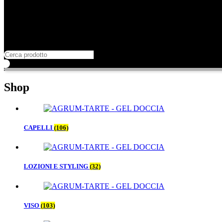
Shop
CAPELLI
(106)
LOZIONI E STYLING
(32)
VISO
(103)