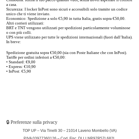
a casa.
Sicurezza: I locker InPost sono sicuri e accessibili solo tramite un codice
unico che ti viene inviato.
Economico: Spedizione a solo €5,90 in tutta Italia, gratis sopra €50,00.
Altri corrieri utilizzati:
BRT e TNT vengono utilizzati per spedizioni particolarmente voluminose
o con più colli.
UPS viene utilizzato per tutte le spedizioni internazionali (fuori dall’Italia).
In breve:
Spedizione gratuita sopra €50,00 (sia con Poste Italiane che con InPost).
Tariffe per ordini inferiori a €50,00:
• Standard: €9,00
• Express: €10,90
• InPost: €5,90
🔒 Preferenze sulla privacy
TOP UP – Via Tinelli 30 – 21014 Laveno Mombello (VA)
P.IVA 03977360126 – Cod. Fisc. DLLLNR97R57L682L