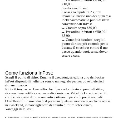
→ Per ordini inferiori a €50,00:
€10,90.
Spedizione InPost
Consegna rapida in 2 giorni
lavorativi presso uno dei numerosi
locker automatici o punti di ritiro
convenzionati InPost.
→ Gratuita sopra €50,00.
→ Per ordini inferiori a €50,00:
€5,90.
→ Comodità assoluta: scegli il
punto di ritiro più comodo per te
durante il checkout e ritira il tuo
pacco quando vuoi, senza dover
essere a casa.
Come funziona InPost:
Scegli il punto di ritiro: Durante il checkout, seleziona uno dei locker
InPost disponibili nella tua zona o un negozio partner dove preferisci
ritirare il pacco.
Ritira il tuo pacco: Una volta che il pacco è arrivato al punto di ritiro,
riceverai una notifica con un codice univoco. Vai al locker e inserisci il
codice per aprire il tuo scomparto e ritirare il pacco in pochi secondi.
Orari flessibili: Puoi ritirare il pacco in qualsiasi momento, anche la sera o
nei weekend, in base agli orari del punto di ritiro selezionato.
Vantaggi di InPost:
Comodità: Ritira il tuo pacco quando vuoi, senza dover aspettare il corriere