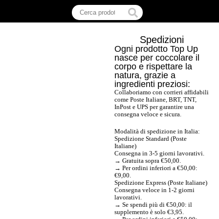
Spedizioni
Ogni prodotto Top Up
nasce per coccolare il
corpo e rispettare la
natura, grazie a
ingredienti preziosi:
Collaboriamo con corrieri affidabili
come Poste Italiane, BRT, TNT,
InPost e UPS per garantire una
consegna veloce e sicura.
Modalità di spedizione in Italia:
Spedizione Standard (Poste
Italiane)
Consegna in 3-5 giorni lavorativi.
→ Gratuita sopra €50,00.
→ Per ordini inferiori a €50,00:
€9,00.
Spedizione Express (Poste Italiane)
Consegna veloce in 1-2 giorni
lavorativi.
→ Se spendi più di €50,00: il
supplemento è solo €3,95.