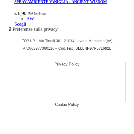
SPRAY AMBIENTE VANIGLIA – ANCIENT WISDOM
€
6,90
IVA Inclusa
AW
Scegli
🔒 Preferenze sulla privacy
TOP UP – Via Tinelli 30 – 21014 Laveno Mombello (VA)
P.IVA 03977360126 – Cod. Fisc. DLLLNR97R57L682L
Privacy Policy
(function (w,d) {var loader = function () {var s =
d.createElement("script"), tag =
d.getElementsByTagName("script")[0];
s.src="https://cdn.iubenda.com/iubenda.js";
tag.parentNode.insertBefore(s,tag);}; if(w.addEventListener)
{w.addEventListener("load", loader, false);}else if(w.attachEvent)
{w.attachEvent("onload", loader);}else{w.onload = loader;}})(window,
document);
Cookie Policy
(function (w,d) {var loader = function () {var s =
d.createElement("script"), tag = d.getElementsByTagName("script")
[0]; s.src="https://cdn.iubenda.com/iubenda.js";
tag.parentNode.insertBefore(s,tag);}; if(w.addEventListener)
{w.addEventListener("load", loader, false);}else if(w.attachEvent)
{w.attachEvent("onload", loader);}else{w.onload = loader;}})(window,