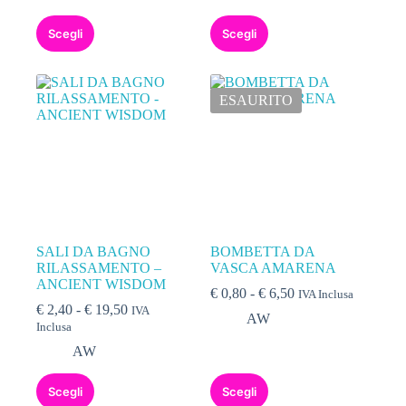
a
€ 3,90
Questo
Questo
€ 6,50
a
Scegli
Scegli
prodotto
prodotto
€ 10,00
ha
ha
più
più
varianti.
varianti.
ESAURITO
Le
Le
opzioni
opzioni
possono
possono
essere
essere
scelte
scelte
nella
nella
pagina
pagina
del
del
prodotto
prodotto
SALI DA BAGNO
BOMBETTA DA
RILASSAMENTO –
VASCA AMARENA
ANCIENT WISDOM
Fascia
€
0,80
-
€
6,50
IVA Inclusa
Fascia
di
€
2,40
-
€
19,50
IVA
AW
di
prezzo:
Inclusa
prezzo:
da
AW
da
€ 0,80
€ 2,40
a
Questo
Questo
a
€ 6,50
Scegli
Scegli
prodotto
prodotto