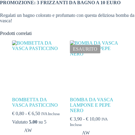
PROMOZIONE: 3 FRIZZANTI DA BAGNO A 10 EURO
Regalati un bagno colorato e profumato con questa deliziosa bomba da
vasca!
Prodotti correlati
ESAURITO
BOMBETTA DA
BOMBA DA VASCA
VASCA PASTICCINO
LAMPONE E PEPE
NERO
Fascia
€
0,80
-
€
6,50
IVA Inclusa
di
Fascia
€
3,90
-
€
10,00
IVA
Valutato
5.00
su 5
prezzo:
di
Inclusa
da
prezzo:
AW
AW
€ 0,80
da