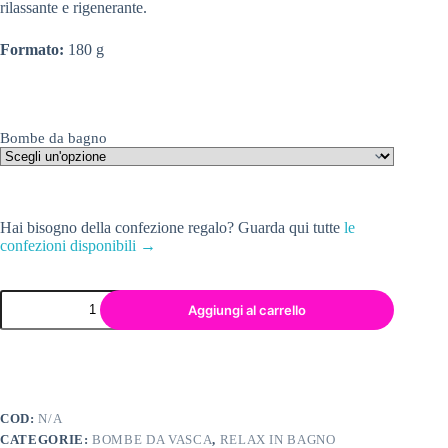
rilassante e rigenerante.
Formato:
180 g
Bombe da bagno
Hai bisogno della confezione regalo? Guarda qui tutte
le
confezioni disponibili →
BOMBA
Aggiungi al carrello
DA
VASCA
FICHI
E
CASSIS
quantità
COD:
N/A
CATEGORIE:
BOMBE DA VASCA
,
RELAX IN BAGNO