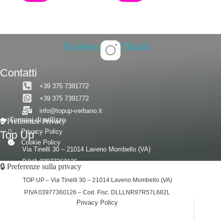
€ 19,50
ha
ha
più
più
varianti.
varianti.
Le
Le
opzioni
opzioni
Facebook
Tiktok
possono
possono
essere
essere
scelte
scelte
Contatti
nella
nella
pagina
pagina
+39 375 7391772
del
del
+39 375 7391772
prodotto
prodotto
info@topup-verbano.it
➡️ Termini di utilizzo
🔒 Preferenze Privacy
Privacy Policy
Top Up
Cookie Policy
Via Tinelli 30 – 21014 Laveno Mombello (VA)
P.IVA 03977360126
© 2026 – Tutti i diritti riservati a Top Up
🔒 Preferenze sulla privacy
Cod. Fisc. DLLLNR97R57L682L
TOP UP – Via Tinelli 30 – 21014 Laveno Mombello (VA)
P.IVA 03977360126 – Cod. Fisc. DLLLNR97R57L682L
Privacy Policy
(function (w,d) {var loader = function () {var s =
d.createElement("script"), tag = d.getElementsByTagName("script")