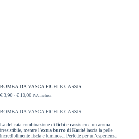
BOMBA DA VASCA FICHI E CASSIS
Fascia
€
3,90
-
€
10,00
IVA Inclusa
di
prezzo:
BOMBA DA VASCA FICHI E CASSIS
da
€ 3,90
a
La delicata combinazione di
fichi e cassis
crea un aroma
€ 10,00
irresistibile, mentre l’
extra burro di Karité
lascia la pelle
incredibilmente liscia e luminosa. Perfette per un’esperienza