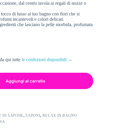
ccasione, dal centro tavola ai regali di nozze o
occo di lusso al tuo bagno con fiori che si
ofumi incantevoli e colori delicati.
gredienti che lasciano la pelle morbida, profumata
da qui tutte
le confezioni disponibili →
Aggiungi al carrello
 DI SAPONE
,
SAPONI
,
RELAX IN BAGNO
MA