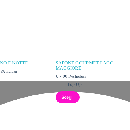
NO E NOTTE
SAPONE GOURMET LAGO
MAGGIORE
ascia
IVA Inclusa
i
€
7,00
IVA Inclusa
rezzo:
Top Up
a
 3,90
Scegli
 19,50