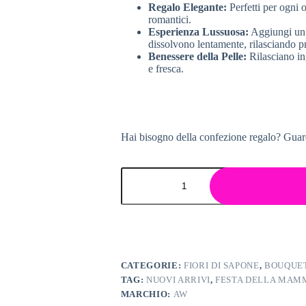
Regalo Elegante:
Perfetti per ogni o
romantici.
Esperienza Lussuosa:
Aggiungi un t
dissolvono lentamente, rilasciando pr
Benessere della Pelle:
Rilasciano in
e fresca.
Hai bisogno della confezione regalo? Guar
BOUQUET
FIORI
DI
SAPONE
quantità
CATEGORIE:
FIORI DI SAPONE
,
BOUQUET
TAG:
NUOVI ARRIVI
,
FESTA DELLA MAM
MARCHIO:
AW