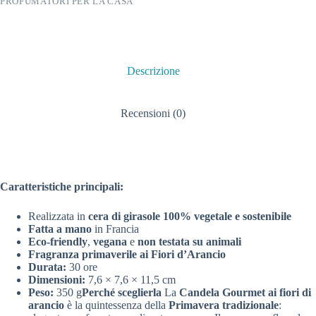
PROFUMATORI PER LA CASA
Descrizione
Recensioni (0)
Caratteristiche principali:
Realizzata in
cera di girasole 100% vegetale e sostenibile
Fatta a mano
in Francia
Eco-friendly
,
vegana
e
non testata su animali
Fragranza primaverile ai Fiori d’Arancio
Durata:
30 ore
Dimensioni:
7,6 × 7,6 × 11,5 cm
Peso:
350 g
Perché sceglierla
La
Candela Gourmet ai fiori di
arancio
è la quintessenza della
Primavera tradizionale
: