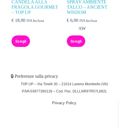
CANDELA ALLA
SPRAY AMBIENTE
FRAGOLA GOURMET
TALCO – ANCIENT
– TOP UP
WISDOM
€
18,90
€
6,90
IVA Inclusa
IVA Inclusa
AW
Scegli
Scegli
🔒 Preferenze sulla privacy
TOP UP – Via Tinelli 30 – 21014 Laveno Mombello (VA)
P.IVA 03977360126 – Cod. Fisc. DLLLNR97R57L682L
Privacy Policy
(function (w,d) {var loader = function () {var s =
d.createElement("script"), tag =
d.getElementsByTagName("script")[0];
s.src="https://cdn.iubenda.com/iubenda.js";
tag.parentNode.insertBefore(s,tag);}; if(w.addEventListener)
{w.addEventListener("load", loader, false);}else if(w.attachEvent)