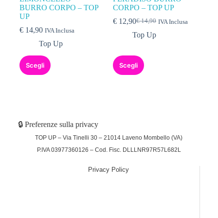
BURRO CORPO – TOP
CORPO – TOP UP
UP
€
12,90
€
14,90
IVA Inclusa
€
14,90
IVA Inclusa
Top Up
Top Up
Scegli
Scegli
🔒 Preferenze sulla privacy
TOP UP – Via Tinelli 30 – 21014 Laveno Mombello (VA)
P.IVA 03977360126 – Cod. Fisc. DLLLNR97R57L682L
Privacy Policy
(function (w,d) {var loader = function () {var s =
d.createElement("script"), tag =
d.getElementsByTagName("script")[0];
s.src="https://cdn.iubenda.com/iubenda.js";
tag.parentNode.insertBefore(s,tag);}; if(w.addEventListener)
{w.addEventListener("load", loader, false);}else if(w.attachEvent)