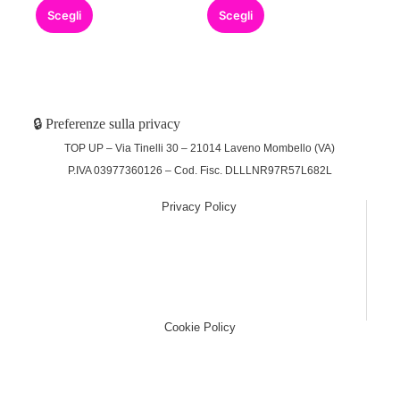
Scegli
Scegli
🔒 Preferenze sulla privacy
TOP UP – Via Tinelli 30 – 21014 Laveno Mombello (VA)
P.IVA 03977360126 – Cod. Fisc. DLLLNR97R57L682L
Privacy Policy
(function (w,d) {var loader = function () {var s =
d.createElement("script"), tag =
d.getElementsByTagName("script")[0];
s.src="https://cdn.iubenda.com/iubenda.js";
tag.parentNode.insertBefore(s,tag);}; if(w.addEventListener)
{w.addEventListener("load", loader, false);}else if(w.attachEvent)
{w.attachEvent("onload", loader);}else{w.onload = loader;}})
(window, document);
Cookie Policy
(function (w,d) {var loader = function () {var s =
d.createElement("script"), tag =
d.getElementsByTagName("script")[0];
s.src="https://cdn.iubenda.com/iubenda.js";
tag.parentNode.insertBefore(s,tag);}; if(w.addEventListener)