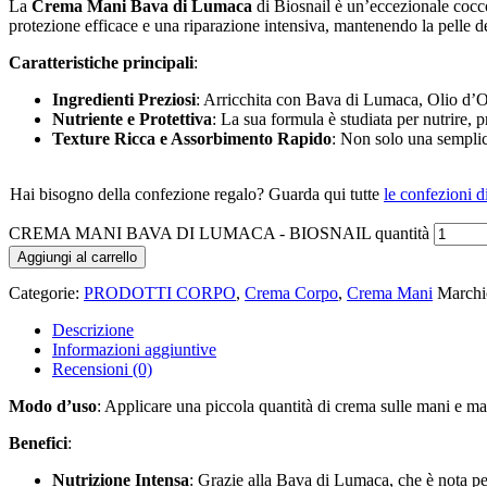
La
Crema Mani Bava di Lumaca
di Biosnail è un’eccezionale cocco
protezione efficace e una riparazione intensiva, mantenendo la pelle de
Caratteristiche principali
:
Ingredienti Preziosi
: Arricchita con Bava di Lumaca, Olio d’Ol
Nutriente e Protettiva
: La sua formula è studiata per nutrire, 
Texture Ricca e Assorbimento Rapido
: Non solo una semplic
Hai bisogno della confezione regalo? Guarda qui tutte
le confezioni d
CREMA MANI BAVA DI LUMACA - BIOSNAIL quantità
Aggiungi al carrello
Categorie:
PRODOTTI CORPO
,
Crema Corpo
,
Crema Mani
Marchi
Descrizione
Informazioni aggiuntive
Recensioni (0)
Modo d’uso
: Applicare una piccola quantità di crema sulle mani e ma
Benefici
:
Nutrizione Intensa
: Grazie alla Bava di Lumaca, che è nota per 