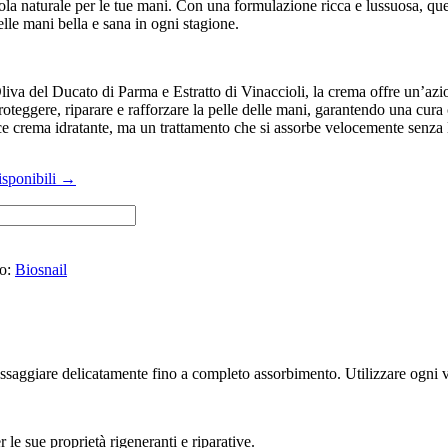
la naturale per le tue mani. Con una formulazione ricca e lussuosa, que
lle mani bella e sana in ogni stagione.
iva del Ducato di Parma e Estratto di Vinaccioli, la crema offre un’azio
proteggere, riparare e rafforzare la pelle delle mani, garantendo una cura
e crema idratante, ma un trattamento che si assorbe velocemente senza l
isponibili →
o:
Biosnail
ssaggiare delicatamente fino a completo assorbimento. Utilizzare ogni v
le sue proprietà rigeneranti e riparative.