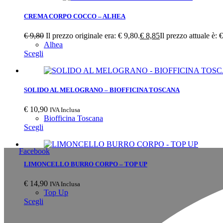
CREMA CORPO COCCO – ALHEA
€
9,80
Il prezzo originale era: € 9,80.
€
8,85
Il prezzo attuale è: 
Alhea
Scegli
SOLIDO AL MELOGRANO – BIOFFICINA TOSCANA
€
10,90
IVA Inclusa
Biofficina Toscana
Scegli
Facebook
LIMONCELLO BURRO CORPO – TOP UP
€
14,90
IVA Inclusa
Top Up
Scegli