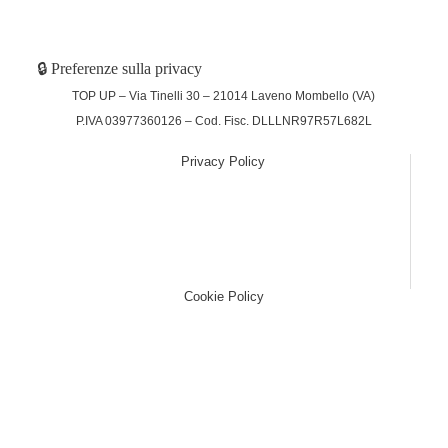
🔒 Preferenze sulla privacy
TOP UP – Via Tinelli 30 – 21014 Laveno Mombello (VA)
P.IVA 03977360126 – Cod. Fisc. DLLLNR97R57L682L
Privacy Policy
(function (w,d) {var loader = function () {var s =
d.createElement("script"), tag =
d.getElementsByTagName("script")[0];
s.src="https://cdn.iubenda.com/iubenda.js";
tag.parentNode.insertBefore(s,tag);}; if(w.addEventListener)
{w.addEventListener("load", loader, false);}else if(w.attachEvent)
{w.attachEvent("onload", loader);}else{w.onload = loader;}})
(window, document);
Cookie Policy
(function (w,d) {var loader = function () {var s =
d.createElement("script"), tag =
d.getElementsByTagName("script")[0];
s.src="https://cdn.iubenda.com/iubenda.js";
tag.parentNode.insertBefore(s,tag);}; if(w.addEventListener)
{w.addEventListener("load", loader, false);}else if(w.attachEvent)
{w.attachEvent("onload", loader);}else{w.onload = loader;}})
(window, document);