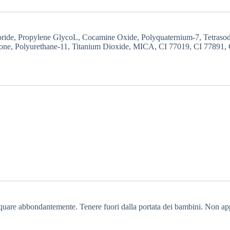
ride, Propylene GlycoL, Cocamine Oxide, Polyquaternium-7, Tetraso
none, Polyurethane-11, Titanium Dioxide, MICA, CI 77019, CI 77891,
acquare abbondantemente. Tenere fuori dalla portata dei bambini. Non appl