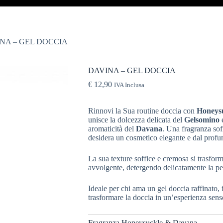
NA – GEL DOCCIA
DAVINA – GEL DOCCIA
€
12,90
IVA Inclusa
Rinnovi la Sua routine doccia con
Honeys
unisce la dolcezza delicata del
Gelsomino
aromaticità del
Davana
. Una fragranza sof
desidera un cosmetico elegante e dal profum
La sua texture soffice e cremosa si trasfor
avvolgente, detergendo delicatamente la pel
Ideale per chi ama un gel doccia raffinato, 
trasformare la doccia in un’esperienza sen
Fragranza Honeysuckle & Davana