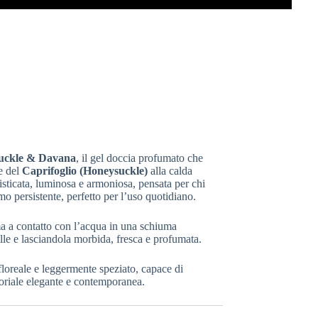
uckle & Davana
, il gel doccia profumato che
e del
Caprifoglio (Honeysuckle)
alla calda
isticata, luminosa e armoniosa, pensata per chi
o persistente, perfetto per l’uso quotidiano.
ma a contatto con l’acqua in una schiuma
le e lasciandola morbida, fresca e profumata.
floreale e leggermente speziato, capace di
soriale elegante e contemporanea.