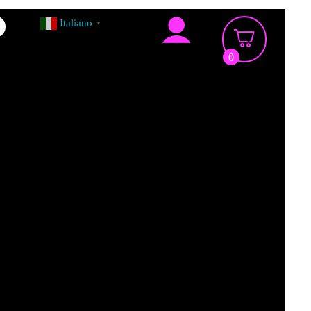
Italiano
▼
0