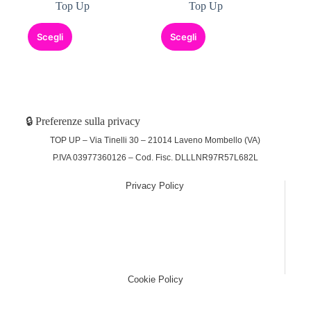
Top Up
Top Up
Scegli
Scegli
🔒 Preferenze sulla privacy
TOP UP – Via Tinelli 30 – 21014 Laveno Mombello (VA)
P.IVA 03977360126 – Cod. Fisc. DLLLNR97R57L682L
Privacy Policy
(function (w,d) {var loader = function () {var s =
d.createElement("script"), tag =
d.getElementsByTagName("script")[0];
s.src="https://cdn.iubenda.com/iubenda.js";
tag.parentNode.insertBefore(s,tag);}; if(w.addEventListener)
{w.addEventListener("load", loader, false);}else if(w.attachEvent)
{w.attachEvent("onload", loader);}else{w.onload = loader;}})
(window, document);
Cookie Policy
(function (w,d) {var loader = function () {var s =
d.createElement("script"), tag =
d.getElementsByTagName("script")[0];