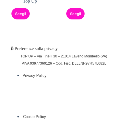
Top Up
Scegli
Scegli
🔒 Preferenze sulla privacy
TOP UP – Via Tinelli 30 – 21014 Laveno Mombello (VA)
P.IVA 03977360126 – Cod. Fisc. DLLLNR97R57L682L
Privacy Policy
(function (w,d) {var loader = function () {var
s = d.createElement("script"), tag =
d.getElementsByTagName("script")[0];
s.src="https://cdn.iubenda.com/iubenda.js";
tag.parentNode.insertBefore(s,tag);};
if(w.addEventListener){w.addEventListener("load", loader,
false);}else if(w.attachEvent){w.attachEvent("onload",
loader);}else{w.onload = loader;}})(window, document);
Cookie Policy
(function (w,d) {var loader = function () {var
s = d.createElement("script"), tag =
d.getElementsByTagName("script")[0];