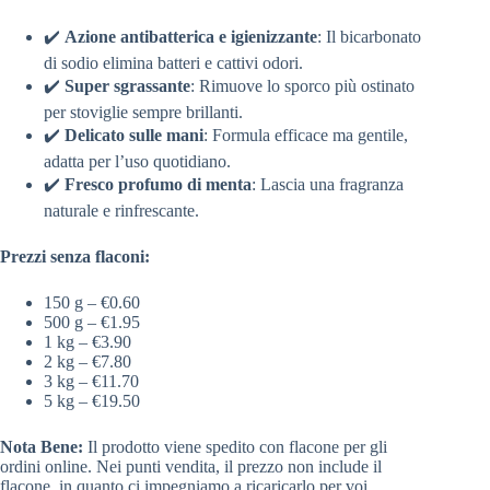
✔️
Azione antibatterica e igienizzante
: Il bicarbonato
di sodio elimina batteri e cattivi odori.
✔️
Super sgrassante
: Rimuove lo sporco più ostinato
per stoviglie sempre brillanti.
✔️
Delicato sulle mani
: Formula efficace ma gentile,
adatta per l’uso quotidiano.
✔️
Fresco profumo di menta
: Lascia una fragranza
naturale e rinfrescante.
Prezzi senza flaconi:
150 g – €0.60
500 g – €1.95
1 kg – €3.90
2 kg – €7.80
3 kg – €11.70
5 kg – €19.50
Nota Bene:
Il prodotto viene spedito con flacone per gli
ordini online. Nei punti vendita, il prezzo non include il
flacone, in quanto ci impegniamo a ricaricarlo per voi,