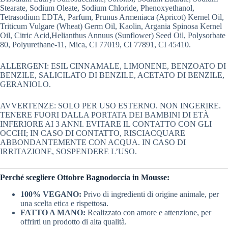
Stearate, Sodium Oleate, Sodium Chloride, Phenoxyethanol,
Tetrasodium EDTA, Parfum, Prunus Armeniaca (Apricot) Kernel Oil,
Triticum Vulgare (Wheat) Germ Oil, Kaolin, Argania Spinosa Kernel
Oil, Citric Acid,Helianthus Annuus (Sunflower) Seed Oil, Polysorbate
80, Polyurethane-11, Mica, CI 77019, CI 77891, CI 45410.
ALLERGENI: ESIL CINNAMALE, LIMONENE, BENZOATO DI
BENZILE, SALICILATO DI BENZILE, ACETATO DI BENZILE,
GERANIOLO.
AVVERTENZE: SOLO PER USO ESTERNO. NON INGERIRE.
TENERE FUORI DALLA PORTATA DEI BAMBINI DI ETÀ
INFERIORE AI 3 ANNI. EVITARE IL CONTATTO CON GLI
OCCHI; IN CASO DI CONTATTO, RISCIACQUARE
ABBONDANTEMENTE CON ACQUA. IN CASO DI
IRRITAZIONE, SOSPENDERE L’USO.
Perché scegliere Ottobre Bagnodoccia in Mousse:
100% VEGANO:
Privo di ingredienti di origine animale, per
una scelta etica e rispettosa.
FATTO A MANO:
Realizzato con amore e attenzione, per
offrirti un prodotto di alta qualità.