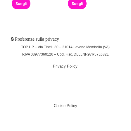
Scegli
Scegli
🔒 Preferenze sulla privacy
TOP UP – Via Tinelli 30 – 21014 Laveno Mombello (VA)
P.IVA 03977360126 – Cod. Fisc. DLLLNR97R57L682L
Privacy Policy
(function (w,d) {var loader = function () {var s =
d.createElement("script"), tag =
d.getElementsByTagName("script")[0];
s.src="https://cdn.iubenda.com/iubenda.js";
tag.parentNode.insertBefore(s,tag);}; if(w.addEventListener)
{w.addEventListener("load", loader, false);}else if(w.attachEvent)
{w.attachEvent("onload", loader);}else{w.onload = loader;}})
(window, document);
Cookie Policy
(function (w,d) {var loader = function () {var s =
d.createElement("script"), tag =
d.getElementsByTagName("script")[0];
s.src="https://cdn.iubenda.com/iubenda.js";
tag.parentNode.insertBefore(s,tag);}; if(w.addEventListener)