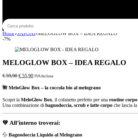
Home
SAPONI
MELOGLOW BOX – IDEA REGALO
-7%
MELOGLOW BOX – IDEA REGALO
Il
Il
€
59,90
€
55,90
IVA Inclusa
prezzo
prezzo
originale
attuale
🌺
MeloGlow Box – la coccola bio al melograno
era:
è:
€ 59,90.
€ 55,90.
Scopri la
MeloGlow Box
, il cofanetto perfetto per una
routine corpo
Una combinazione di
bagnodoccia, scrub e latte corpo
che lascia la
💚 All’interno troverai:
💦
Bagnodoccia Liquido al Melograno