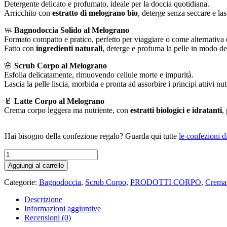
Detergente delicato e profumato, ideale per la doccia quotidiana.
Arricchito con
estratto di melograno bio
, deterge senza seccare e la
🧼
Bagnodoccia Solido al Melograno
Formato compatto e pratico, perfetto per viaggiare o come alternativa 
Fatto con
ingredienti naturali
, deterge e profuma la pelle in modo de
🌸
Scrub Corpo al Melograno
Esfolia delicatamente, rimuovendo cellule morte e impurità.
Lascia la pelle liscia, morbida e pronta ad assorbire i principi attivi nutr
🥛
Latte Corpo al Melograno
Crema corpo leggera ma nutriente, con
estratti biologici e idratanti
,
Hai bisogno della confezione regalo? Guarda qui tutte
le confezioni d
MELOGLOW
BOX
Aggiungi al carrello
-
IDEA
Categorie:
Bagnodoccia
,
Scrub Corpo
,
PRODOTTI CORPO
,
Crema
REGALO
quantità
Descrizione
Informazioni aggiuntive
Recensioni (0)