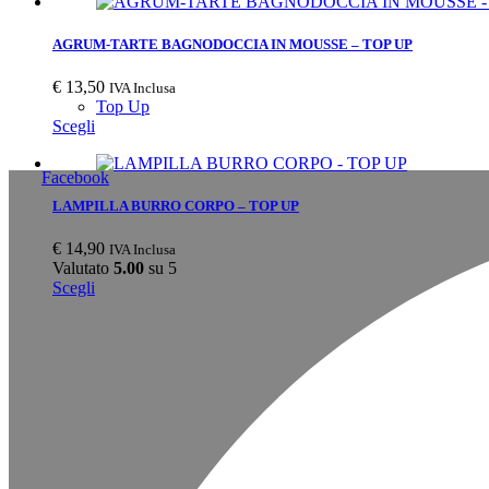
AGRUM-TARTE BAGNODOCCIA IN MOUSSE – TOP UP
€
13,50
IVA Inclusa
Top Up
Scegli
Facebook
LAMPILLA BURRO CORPO – TOP UP
€
14,90
IVA Inclusa
Valutato
5.00
su 5
Scegli