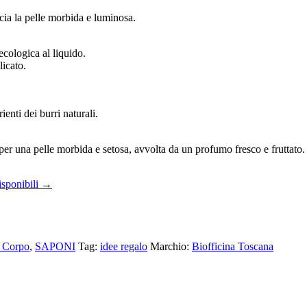
scia la pelle morbida e luminosa.
ecologica al liquido.
licato.
ienti dei burri naturali.
 per una pelle morbida e setosa, avvolta da un profumo fresco e fruttato.
isponibili →
 Corpo
,
SAPONI
Tag:
idee regalo
Marchio:
Biofficina Toscana