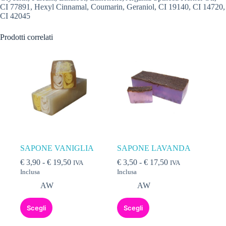
CI 77891, Hexyl Cinnamal, Coumarin, Geraniol, CI 19140, CI 14720,
CI 42045
Prodotti correlati
SAPONE VANIGLIA
SAPONE LAVANDA
€
3,90
-
€
19,50
€
3,50
-
€
17,50
IVA
IVA
Inclusa
Inclusa
AW
AW
Scegli
Scegli