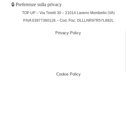
🔒 Preferenze sulla privacy
TOP UP – Via Tinelli 30 – 21014 Laveno Mombello (VA)
P.IVA 03977360126 – Cod. Fisc. DLLLNR97R57L682L
Privacy Policy
(function (w,d) {var loader = function () {var s =
d.createElement("script"), tag =
d.getElementsByTagName("script")[0];
s.src="https://cdn.iubenda.com/iubenda.js";
tag.parentNode.insertBefore(s,tag);}; if(w.addEventListener)
{w.addEventListener("load", loader, false);}else if(w.attachEvent)
{w.attachEvent("onload", loader);}else{w.onload = loader;}})
(window, document);
Cookie Policy
(function (w,d) {var loader = function () {var s =
d.createElement("script"), tag =
d.getElementsByTagName("script")[0];
s.src="https://cdn.iubenda.com/iubenda.js";
tag.parentNode.insertBefore(s,tag);}; if(w.addEventListener)
{w.addEventListener("load", loader, false);}else if(w.attachEvent)
{w.attachEvent("onload", loader);}else{w.onload = loader;}})
(window, document);