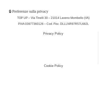
🔒 Preferenze sulla privacy
TOP UP – Via Tinelli 30 – 21014 Laveno Mombello (VA)
P.IVA 03977360126 – Cod. Fisc. DLLLNR97R57L682L
Privacy Policy
(function (w,d) {var loader = function () {var s =
d.createElement("script"), tag =
d.getElementsByTagName("script")[0];
s.src="https://cdn.iubenda.com/iubenda.js";
tag.parentNode.insertBefore(s,tag);}; if(w.addEventListener)
{w.addEventListener("load", loader, false);}else if(w.attachEvent)
{w.attachEvent("onload", loader);}else{w.onload = loader;}})
(window, document);
Cookie Policy
(function (w,d) {var loader = function () {var s =
d.createElement("script"), tag =
d.getElementsByTagName("script")[0];
s.src="https://cdn.iubenda.com/iubenda.js";
tag.parentNode.insertBefore(s,tag);}; if(w.addEventListener)
{w.addEventListener("load", loader, false);}else if(w.attachEvent)
{w.attachEvent("onload", loader);}else{w.onload = loader;}})
(window, document);