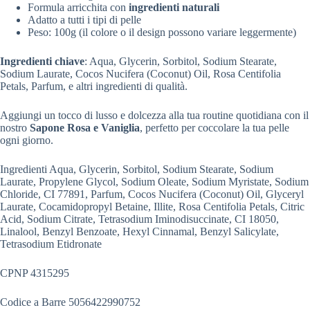
Formula arricchita con
ingredienti naturali
Adatto a tutti i tipi di pelle
Peso: 100g (il colore o il design possono variare leggermente)
Ingredienti chiave
: Aqua, Glycerin, Sorbitol, Sodium Stearate,
Sodium Laurate, Cocos Nucifera (Coconut) Oil, Rosa Centifolia
Petals, Parfum, e altri ingredienti di qualità.
Aggiungi un tocco di lusso e dolcezza alla tua routine quotidiana con il
nostro
Sapone Rosa e Vaniglia
, perfetto per coccolare la tua pelle
ogni giorno.
Ingredienti Aqua, Glycerin, Sorbitol, Sodium Stearate, Sodium
Laurate, Propylene Glycol, Sodium Oleate, Sodium Myristate, Sodium
Chloride, CI 77891, Parfum, Cocos Nucifera (Coconut) Oil, Glyceryl
Laurate, Cocamidopropyl Betaine, Illite, Rosa Centifolia Petals, Citric
Acid, Sodium Citrate, Tetrasodium Iminodisuccinate, CI 18050,
Linalool, Benzyl Benzoate, Hexyl Cinnamal, Benzyl Salicylate,
Tetrasodium Etidronate
CPNP 4315295
Codice a Barre 5056422990752