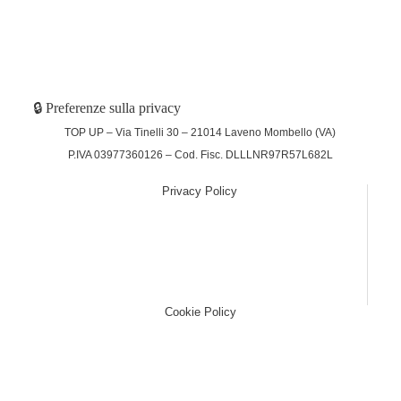
🔒 Preferenze sulla privacy
TOP UP – Via Tinelli 30 – 21014 Laveno Mombello (VA)
P.IVA 03977360126 – Cod. Fisc. DLLLNR97R57L682L
Privacy Policy
(function (w,d) {var loader = function () {var s =
d.createElement("script"), tag =
d.getElementsByTagName("script")[0];
s.src="https://cdn.iubenda.com/iubenda.js";
tag.parentNode.insertBefore(s,tag);}; if(w.addEventListener)
{w.addEventListener("load", loader, false);}else if(w.attachEvent)
{w.attachEvent("onload", loader);}else{w.onload = loader;}})
(window, document);
Cookie Policy
(function (w,d) {var loader = function () {var s =
d.createElement("script"), tag =
d.getElementsByTagName("script")[0];
s.src="https://cdn.iubenda.com/iubenda.js";
tag.parentNode.insertBefore(s,tag);}; if(w.addEventListener)
{w.addEventListener("load", loader, false);}else if(w.attachEvent)