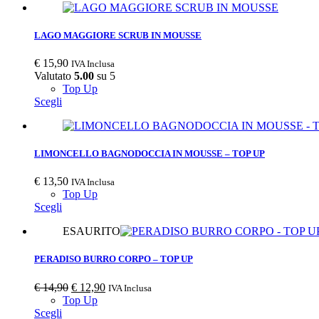
LAGO MAGGIORE SCRUB IN MOUSSE
€
15,90
IVA Inclusa
Valutato
5.00
su 5
Top Up
Scegli
LIMONCELLO BAGNODOCCIA IN MOUSSE – TOP UP
€
13,50
IVA Inclusa
Top Up
Scegli
ESAURITO
PERADISO BURRO CORPO – TOP UP
Il
Il
€
14,90
€
12,90
IVA Inclusa
prezzo
prezzo
Top Up
originale
attuale
Scegli