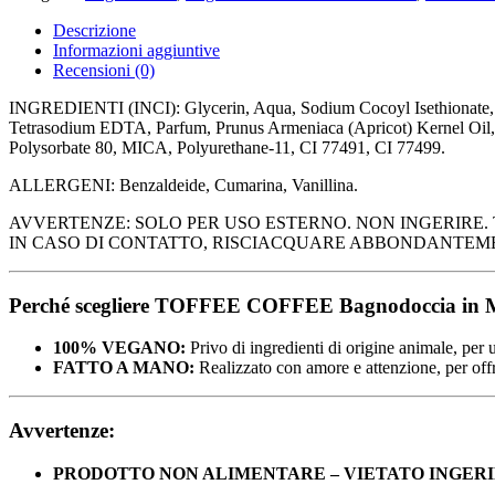
MOUSSE
-
Descrizione
TOP
Informazioni aggiuntive
UP
Recensioni (0)
quantità
INGREDIENTI (INCI): Glycerin, Aqua, Sodium Cocoyl Isethionate, D
Tetrasodium EDTA, Parfum, Prunus Armeniaca (Apricot) Kernel Oil, T
Polysorbate 80, MICA, Polyurethane-11, CI 77491, CI 77499.
ALLERGENI: Benzaldeide, Cumarina, Vanillina.
AVVERTENZE: SOLO PER USO ESTERNO. NON INGERIRE. T
IN CASO DI CONTATTO, RISCIACQUARE ABBONDANTEMEN
Perché scegliere TOFFEE COFFEE Bagnodoccia in 
100% VEGANO:
Privo di ingredienti di origine animale, per u
FATTO A MANO:
Realizzato con amore e attenzione, per offri
Avvertenze:
PRODOTTO NON ALIMENTARE – VIETATO INGER