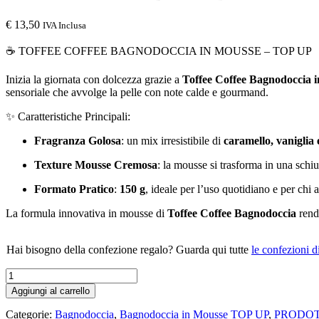
€
13,50
IVA Inclusa
☕ TOFFEE COFFEE BAGNODOCCIA IN MOUSSE – TOP UP
Inizia la giornata con dolcezza grazie a
Toffee Coffee Bagnodoccia 
sensoriale che avvolge la pelle con note calde e gourmand.
✨ Caratteristiche Principali:
Fragranza Golosa
: un mix irresistibile di
caramello, vaniglia e
Texture Mousse Cremosa
: la mousse si trasforma in una schiu
Formato Pratico
:
150 g
, ideale per l’uso quotidiano e per chi 
La formula innovativa in mousse di
Toffee Coffee Bagnodoccia
rende
Hai bisogno della confezione regalo? Guarda qui tutte
le confezioni d
TOFFEE
COFFEE
Aggiungi al carrello
BAGNODOCCIA
IN
Categorie:
Bagnodoccia
,
Bagnodoccia in Mousse TOP UP
,
PRODOT