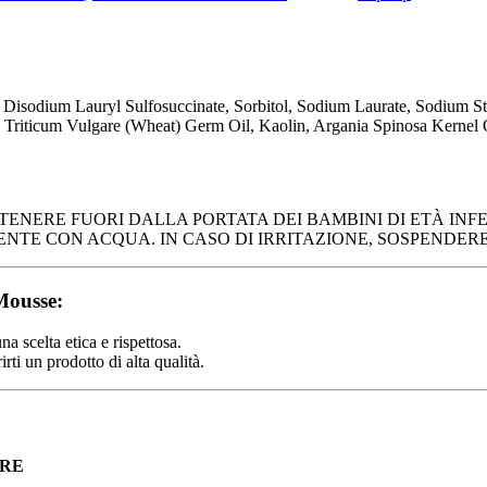
isodium Lauryl Sulfosuccinate, Sorbitol, Sodium Laurate, Sodium St
riticum Vulgare (Wheat) Germ Oil, Kaolin, Argania Spinosa Kernel Oi
ENERE FUORI DALLA PORTATA DEI BAMBINI DI ETÀ INFER
TE CON ACQUA. IN CASO DI IRRITAZIONE, SOSPENDERE
Mousse:
na scelta etica e rispettosa.
rti un prodotto di alta qualità.
IRE