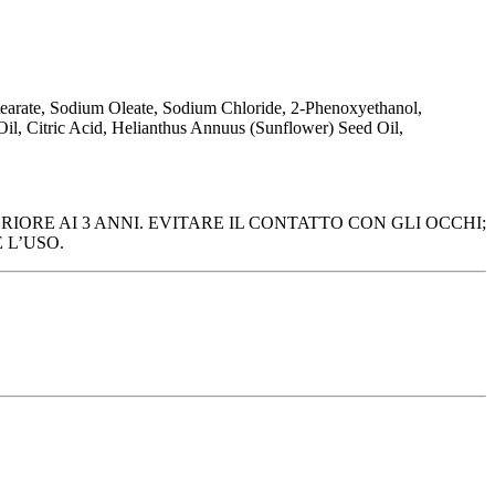
earate, Sodium Oleate, Sodium Chloride, 2-Phenoxyethanol,
l, Citric Acid, Helianthus Annuus (Sunflower) Seed Oil,
IORE AI 3 ANNI. EVITARE IL CONTATTO CON GLI OCCHI;
 L’USO.