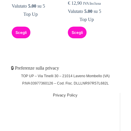
€
12,90
IVA Inclusa
Valutato
5.00
su 5
Valutato
5.00
su 5
Top Up
Top Up
Scegli
Scegli
🔒 Preferenze sulla privacy
TOP UP – Via Tinelli 30 – 21014 Laveno Mombello (VA)
P.IVA 03977360126 – Cod. Fisc. DLLLNR97R57L682L
Privacy Policy
(function (w,d) {var loader = function () {var s =
d.createElement("script"), tag =
d.getElementsByTagName("script")[0];
s.src="https://cdn.iubenda.com/iubenda.js";
tag.parentNode.insertBefore(s,tag);}; if(w.addEventListener)
{w.addEventListener("load", loader, false);}else if(w.attachEvent)
{w.attachEvent("onload", loader);}else{w.onload = loader;}})
(window, document);