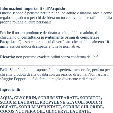
Informazioni Importanti sull’Acquisto
Questo sapone è pensato per un pubblico adulto e maturo, ideale come
regalo simpatico o per chi desidera un tocco divertente e raffinato nella
propria routine di cura personale.
Poiché il nostro prodotto è destinato a solo pubblico adulto, ti
chiediamo di
contattarci privatamente prima di completare
l’acquisto
. Questo ci permetterà di verificare che tu abbia almeno
18
anni
, assicurandoci di rispettare tutte le normative.
Ricorda:
non potremo evadere ordini senza conferma dell’età.
Bella Vita
è più di un sapone, è un’esperienza sensoriale, perfetta per
chi ama prodotti di alta qualità con un pizzico di ironia. Non lasciarti
sfuggire l’opportunità di fare un regalo divertente e di classe!
Ingredienti:
AQUA, GLYCERIN, SODIUM STEARATE, SORBITOL,
SODIUM LAURATE, PROPYLENE GLYCOL, SODIUM
OLEATE,
SODIUM MYRISTATE, SODIUM CHLORIDE,
COCOS NUCFERA OIL, GLYCERYL LAURATE,