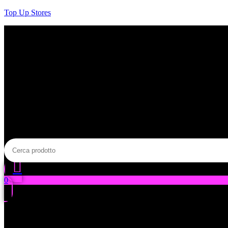
Salta
Top Up Stores
al
contenuto
0