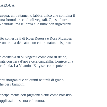
URAEQUA
aequa, un trattamento labbra unico che combina il
una formula ricca di oli vegetali. Questo burro
naturale, ma le idrata e le nutre con ingredienti
hito con estratti di Rosa Rugosa e Rosa Muscosa
e un aroma delicato e un colore naturale ispirato
a esclusiva di oli vegetali come olio di ricino,
nata con cera d’api e cera candelilla, fornisce una
 profonda. La Vitamina E agisce come potente
ti inorganici e coloranti naturali di grado
he per i bambini.
rincipalmente con pigmenti sicuri come biossido
’applicazione sicura e duratura.