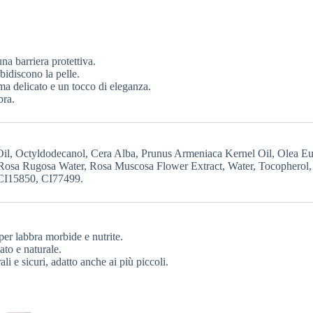
na barriera protettiva.
bidiscono la pelle.
a delicato e un tocco di eleganza.
bra.
l, Octyldodecanol, Cera Alba, Prunus Armeniaca Kernel Oil, Olea Eur
 Rosa Rugosa Water, Rosa Muscosa Flower Extract, Water, Tocopherol
CI15850, CI77499.
 per labbra morbide e nutrite.
cato e naturale.
li e sicuri, adatto anche ai più piccoli.