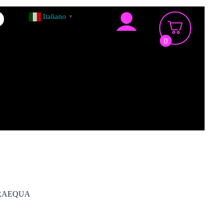
Italiano
▼
0
URAEQUA