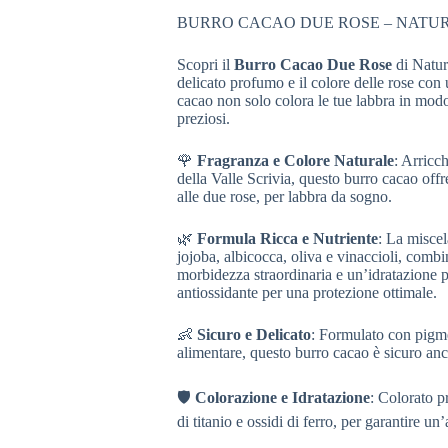
BURRO CACAO DUE ROSE – NAT
Scopri il
Burro Cacao Due Rose
di Natur
delicato profumo e il colore delle rose con 
cacao non solo colora le tue labbra in modo 
preziosi.
🌹
Fragranza e Colore Naturale
: Arricc
della Valle Scrivia, questo burro cacao offr
alle due rose, per labbra da sogno.
🌿
Formula Ricca e Nutriente
: La miscel
jojoba, albicocca, oliva e vinaccioli, combi
morbidezza straordinaria e un’idratazione
antiossidante per una protezione ottimale.
👶
Sicuro e Delicato
: Formulato con pigmen
alimentare, questo burro cacao è sicuro anc
🛡️
Colorazione e Idratazione
: Colorato p
di titanio e ossidi di ferro, per garantire un