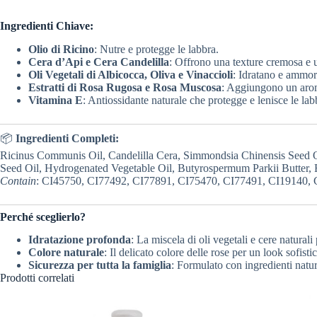
Ingredienti Chiave:
Olio di Ricino
: Nutre e protegge le labbra.
Cera d’Api e Cera Candelilla
: Offrono una texture cremosa e u
Oli Vegetali di Albicocca, Oliva e Vinaccioli
: Idratano e ammor
Estratti di Rosa Rugosa e Rosa Muscosa
: Aggiungono un arom
Vitamina E
: Antiossidante naturale che protegge e lenisce le lab
📦
Ingredienti Completi:
Ricinus Communis Oil, Candelilla Cera, Simmondsia Chinensis Seed Oi
Seed Oil, Hydrogenated Vegetable Oil, Butyrospermum Parkii Butter,
Contain
: CI45750, CI77492, CI77891, CI75470, CI77491, CI19140, 
Perché sceglierlo?
Idratazione profonda
: La miscela di oli vegetali e cere naturali
Colore naturale
: Il delicato colore delle rose per un look sofisti
Sicurezza per tutta la famiglia
: Formulato con ingredienti natura
Prodotti correlati