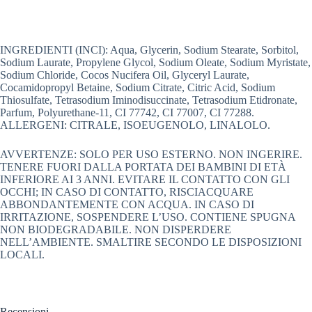
INGREDIENTI (INCI): Aqua, Glycerin, Sodium Stearate, Sorbitol,
Sodium Laurate, Propylene Glycol, Sodium Oleate, Sodium Myristate,
Sodium Chloride, Cocos Nucifera Oil, Glyceryl Laurate,
Cocamidopropyl Betaine, Sodium Citrate, Citric Acid, Sodium
Thiosulfate, Tetrasodium Iminodisuccinate, Tetrasodium Etidronate,
Parfum, Polyurethane-11, CI 77742, CI 77007, CI 77288.
ALLERGENI: CITRALE, ISOEUGENOLO, LINALOLO.
AVVERTENZE: SOLO PER USO ESTERNO. NON INGERIRE.
TENERE FUORI DALLA PORTATA DEI BAMBINI DI ETÀ
INFERIORE AI 3 ANNI. EVITARE IL CONTATTO CON GLI
OCCHI; IN CASO DI CONTATTO, RISCIACQUARE
ABBONDANTEMENTE CON ACQUA. IN CASO DI
IRRITAZIONE, SOSPENDERE L’USO. CONTIENE SPUGNA
NON BIODEGRADABILE. NON DISPERDERE
NELL’AMBIENTE. SMALTIRE SECONDO LE DISPOSIZIONI
LOCALI.
Recensioni