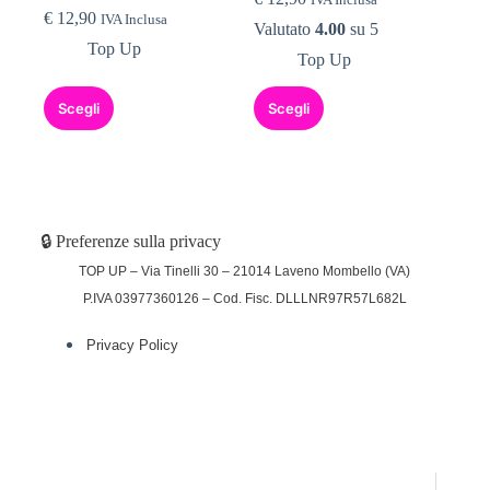
€
12,90
IVA Inclusa
Valutato
4.00
su 5
Top Up
Top Up
Scegli
Scegli
🔒 Preferenze sulla privacy
TOP UP – Via Tinelli 30 – 21014 Laveno Mombello (VA)
P.IVA 03977360126 – Cod. Fisc. DLLLNR97R57L682L
Privacy Policy
(function (w,d) {var loader = function () {var
s = d.createElement("script"), tag =
d.getElementsByTagName("script")[0];
s.src="https://cdn.iubenda.com/iubenda.js";
tag.parentNode.insertBefore(s,tag);};
if(w.addEventListener){w.addEventListener("load", loader,
false);}else if(w.attachEvent){w.attachEvent("onload",
loader);}else{w.onload = loader;}})(window, document);