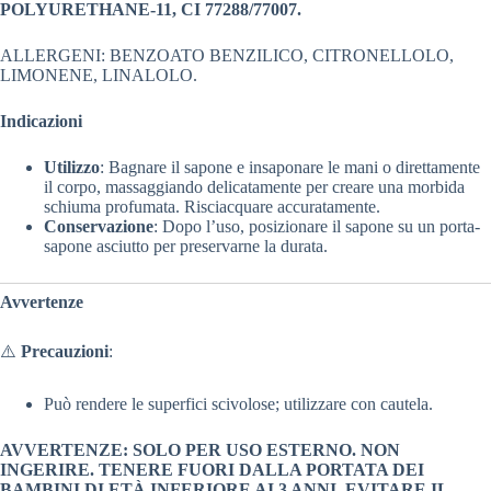
POLYURETHANE-11, CI 77288/77007.
ALLERGENI: BENZOATO BENZILICO, CITRONELLOLO,
LIMONENE, LINALOLO.
Indicazioni
Utilizzo
: Bagnare il sapone e insaponare le mani o direttamente
il corpo, massaggiando delicatamente per creare una morbida
schiuma profumata. Risciacquare accuratamente.
Conservazione
: Dopo l’uso, posizionare il sapone su un porta-
sapone asciutto per preservarne la durata.
Avvertenze
⚠️
Precauzioni
:
Può rendere le superfici scivolose; utilizzare con cautela.
AVVERTENZE: SOLO PER USO ESTERNO. NON
INGERIRE. TENERE FUORI DALLA PORTATA DEI
BAMBINI DI ETÀ INFERIORE AI 3 ANNI. EVITARE IL