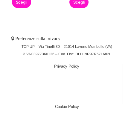
Scegli
Scegli
🔒 Preferenze sulla privacy
TOP UP – Via Tinelli 30 – 21014 Laveno Mombello (VA)
P.IVA 03977360126 – Cod. Fisc. DLLLNR97R57L682L
Privacy Policy
(function (w,d) {var loader = function () {var s =
d.createElement("script"), tag =
d.getElementsByTagName("script")[0];
s.src="https://cdn.iubenda.com/iubenda.js";
tag.parentNode.insertBefore(s,tag);}; if(w.addEventListener)
{w.addEventListener("load", loader, false);}else if(w.attachEvent)
{w.attachEvent("onload", loader);}else{w.onload = loader;}})
(window, document);
Cookie Policy
(function (w,d) {var loader = function () {var s =
d.createElement("script"), tag =
d.getElementsByTagName("script")[0];
s.src="https://cdn.iubenda.com/iubenda.js";
tag.parentNode.insertBefore(s,tag);}; if(w.addEventListener)
{w.addEventListener("load", loader, false);}else if(w.attachEvent)