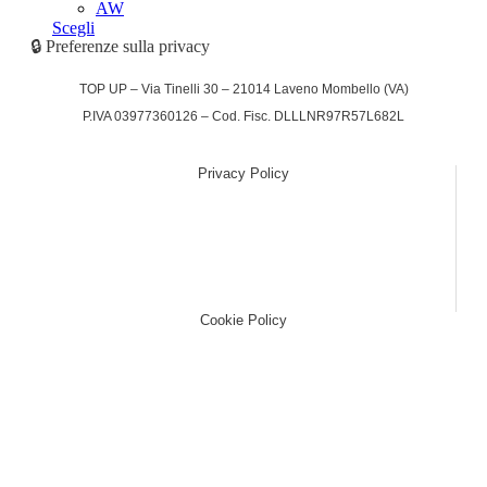
AW
Scegli
🔒 Preferenze sulla privacy
TOP UP – Via Tinelli 30 – 21014 Laveno Mombello (VA)
P.IVA 03977360126 – Cod. Fisc. DLLLNR97R57L682L
Privacy Policy
(function (w,d) {var loader = function () {var s =
d.createElement("script"), tag =
d.getElementsByTagName("script")[0];
s.src="https://cdn.iubenda.com/iubenda.js";
tag.parentNode.insertBefore(s,tag);}; if(w.addEventListener)
{w.addEventListener("load", loader, false);}else if(w.attachEvent)
{w.attachEvent("onload", loader);}else{w.onload = loader;}})(window,
document);
Cookie Policy
(function (w,d) {var loader = function () {var s =
d.createElement("script"), tag = d.getElementsByTagName("script")
[0]; s.src="https://cdn.iubenda.com/iubenda.js";
tag.parentNode.insertBefore(s,tag);}; if(w.addEventListener)
{w.addEventListener("load", loader, false);}else if(w.attachEvent)
{w.attachEvent("onload", loader);}else{w.onload = loader;}})(window,
document);