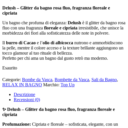
Delush – Glitter da bagno rosa fluo, fragranza floreale e
cipriata
Un bagno che profuma di eleganza:
Delush
è il glitter da bagno rosa
fluo con una fragranza
floreale e cipriata
irresistibile, che unisce la
morbidezza dei fiori alla sofisticatezza delle note in polvere.
Il
burro di Cacao
e l’
olio di albicocca
nutrono e ammorbidiscono
la pelle, mentre il colore acceso e la texture brillante aggiungono un
tocco glamour al tuo rituale di bellezza.
Perfetto per chi ama un bagno dal gusto retrò ma moderno.
Esaurito
Categorie:
Bombe da Vasca
,
Bombette da Vasca
,
Sali da Bagno
,
RELAX IN BAGNO
Marchio:
Top Up
Descrizione
Recensioni (0)
✨ Delush – Glitter da bagno rosa fluo, fragranza floreale e
cipriata
Profumazione:
Cipriata e floreale – sofisticata, elegante, con un