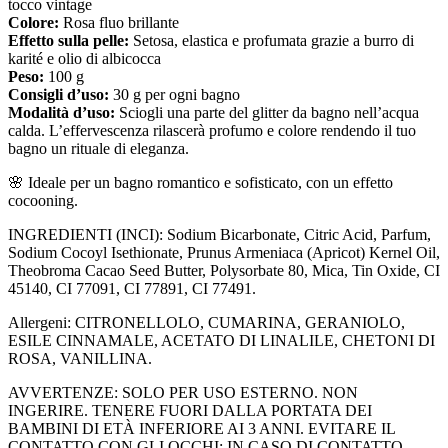
tocco vintage
Colore:
Rosa fluo brillante
Effetto sulla pelle:
Setosa, elastica e profumata grazie a burro di
karité e olio di albicocca
Peso:
100 g
Consigli d’uso:
30 g per ogni bagno
Modalità d’uso:
Sciogli una parte del glitter da bagno nell’acqua
calda. L’effervescenza rilascerà profumo e colore rendendo il tuo
bagno un rituale di eleganza.
🌸 Ideale per un bagno romantico e sofisticato, con un effetto
cocooning.
INGREDIENTI (INCI): Sodium Bicarbonate, Citric Acid, Parfum,
Sodium Cocoyl Isethionate, Prunus Armeniaca (Apricot) Kernel Oil,
Theobroma Cacao Seed Butter, Polysorbate 80, Mica, Tin Oxide, CI
45140, CI 77091, CI 77891, CI 77491.
Allergeni: CITRONELLOLO, CUMARINA, GERANIOLO,
ESILE CINNAMALE, ACETATO DI LINALILE, CHETONI DI
ROSA, VANILLINA.
AVVERTENZE: SOLO PER USO ESTERNO. NON
INGERIRE. TENERE FUORI DALLA PORTATA DEI
BAMBINI DI ETÀ INFERIORE AI 3 ANNI. EVITARE IL
CONTATTO CON GLI OCCHI; IN CASO DI CONTATTO,