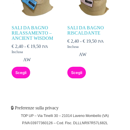
SALI DA BAGNO
SALI DA BAGNO
RILASSAMENTO –
RISCALDANTE
ANCIENT WISDOM
€
2,40
-
€
19,50
IVA
€
2,40
-
€
19,50
IVA
Inclusa
Inclusa
AW
AW
Scegli
Scegli
🔒 Preferenze sulla privacy
TOP UP – Via Tinelli 30 – 21014 Laveno Mombello (VA)
P.IVA 03977360126 – Cod. Fisc. DLLLNR97R57L682L