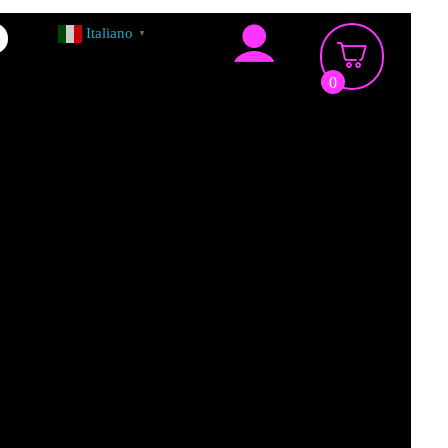
Italiano
▼
0