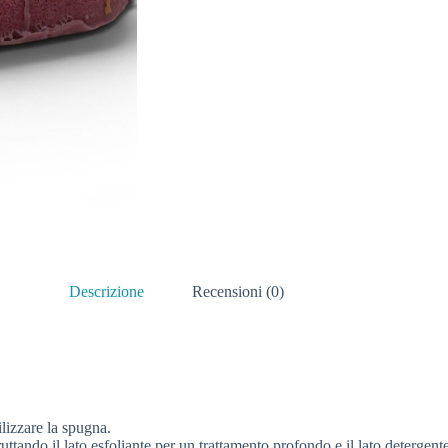
Descrizione
Recensioni (0)
ilizzare la spugna.
ttando il lato esfoliante per un trattamento profondo e il lato detergente