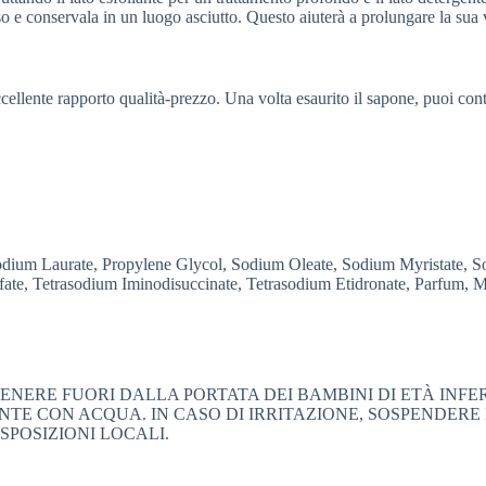
e conservala in un luogo asciutto. Questo aiuterà a prolungare la sua vi
cellente rapporto qualità-prezzo. Una volta esaurito il sapone, puoi con
ium Laurate, Propylene Glycol, Sodium Oleate, Sodium Myristate, So
lfate, Tetrasodium Iminodisuccinate, Tetrasodium Etidronate, Parfum
NERE FUORI DALLA PORTATA DEI BAMBINI DI ETÀ INFERI
TE CON ACQUA. IN CASO DI IRRITAZIONE, SOSPENDERE
SPOSIZIONI LOCALI.