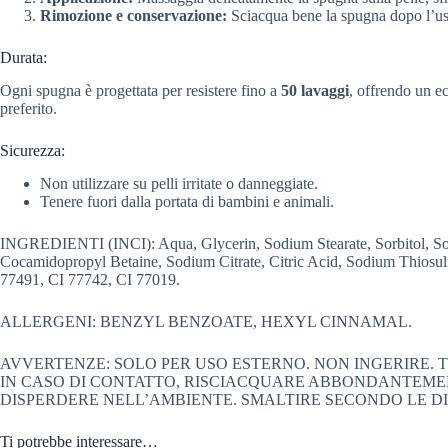
Rimozione e conservazione:
Sciacqua bene la spugna dopo l’uso 
Durata:
Ogni spugna è progettata per resistere fino a
50 lavaggi
, offrendo un ec
preferito.
Sicurezza:
Non utilizzare su pelli irritate o danneggiate.
Tenere fuori dalla portata di bambini e animali.
INGREDIENTI (INCI): Aqua, Glycerin, Sodium Stearate, Sorbitol, Sod
Cocamidopropyl Betaine, Sodium Citrate, Citric Acid, Sodium Thiosu
77491, CI 77742, CI 77019.
ALLERGENI: BENZYL BENZOATE, HEXYL CINNAMAL.
AVVERTENZE: SOLO PER USO ESTERNO. NON INGERIRE. TE
IN CASO DI CONTATTO, RISCIACQUARE ABBONDANTEMEN
DISPERDERE NELL’AMBIENTE. SMALTIRE SECONDO LE DI
Ti potrebbe interessare…