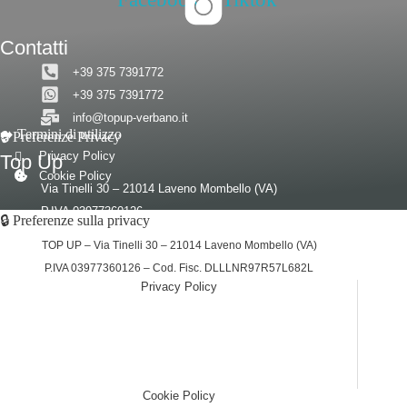
Contatti
+39 375 7391772
+39 375 7391772
info@topup-verbano.it
➡️ Termini di utilizzo
🔒 Preferenze Privacy
Privacy Policy
Top Up
Cookie Policy
Via Tinelli 30 – 21014 Laveno Mombello (VA)
P.IVA 03977360126
© 2026 – Tutti i diritti riservati a Top Up
🔒 Preferenze sulla privacy
Cod. Fisc. DLLLNR97R57L682L
TOP UP – Via Tinelli 30 – 21014 Laveno Mombello (VA)
P.IVA 03977360126 – Cod. Fisc. DLLLNR97R57L682L
Privacy Policy
(function (w,d) {var loader = function () {var s =
d.createElement("script"), tag = d.getElementsByTagName("script")
[0]; s.src="https://cdn.iubenda.com/iubenda.js";
tag.parentNode.insertBefore(s,tag);}; if(w.addEventListener)
{w.addEventListener("load", loader, false);}else if(w.attachEvent)
{w.attachEvent("onload", loader);}else{w.onload = loader;}})(window,
document);
Cookie Policy