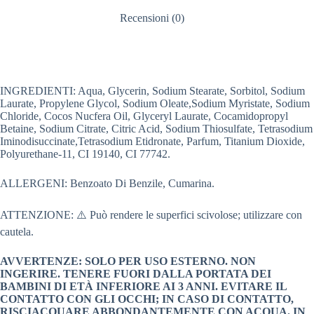
Recensioni (0)
INGREDIENTI: Aqua, Glycerin, Sodium Stearate, Sorbitol, Sodium
Laurate, Propylene Glycol, Sodium Oleate,Sodium Myristate, Sodium
Chloride, Cocos Nucfera Oil, Glyceryl Laurate, Cocamidopropyl
Betaine, Sodium Citrate, Citric Acid, Sodium Thiosulfate, Tetrasodium
Iminodisuccinate,Tetrasodium Etidronate, Parfum, Titanium Dioxide,
Polyurethane-11, CI 19140, CI 77742.
ALLERGENI: Benzoato Di Benzile, Cumarina.
ATTENZIONE: ⚠️ Può rendere le superfici scivolose; utilizzare con
cautela.
AVVERTENZE: SOLO PER USO ESTERNO. NON
INGERIRE. TENERE FUORI DALLA PORTATA DEI
BAMBINI DI ETÀ INFERIORE AI 3 ANNI. EVITARE IL
CONTATTO CON GLI OCCHI; IN CASO DI CONTATTO,
RISCIACQUARE ABBONDANTEMENTE CON ACQUA. IN