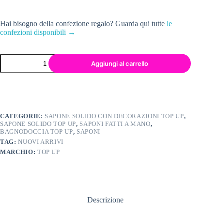
Hai bisogno della confezione regalo? Guarda qui tutte
le
confezioni disponibili →
MARSHMALLOW
Aggiungi al carrello
SAPONE
GOURMET
quantità
CATEGORIE:
SAPONE SOLIDO CON DECORAZIONI TOP UP
,
SAPONE SOLIDO TOP UP
,
SAPONI FATTI A MANO
,
BAGNODOCCIA TOP UP
,
SAPONI
TAG:
NUOVI ARRIVI
MARCHIO:
TOP UP
Descrizione