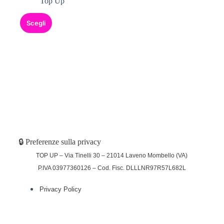
Top Up
Scegli
🔒 Preferenze sulla privacy
TOP UP – Via Tinelli 30 – 21014 Laveno Mombello (VA)
P.IVA 03977360126 – Cod. Fisc. DLLLNR97R57L682L
Privacy Policy
(function (w,d) {var loader = function () {var
s = d.createElement("script"), tag =
d.getElementsByTagName("script")[0];
s.src="https://cdn.iubenda.com/iubenda.js";