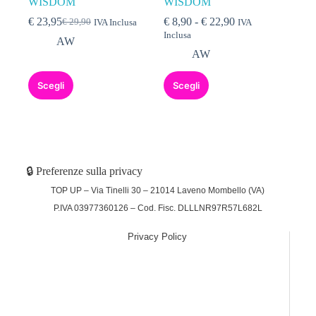
WISDOM
WISDOM
€
23,95
€
8,90
-
€
22,90
€
29,90
IVA Inclusa
IVA
Inclusa
AW
AW
Scegli
Scegli
🔒 Preferenze sulla privacy
TOP UP – Via Tinelli 30 – 21014 Laveno Mombello (VA)
P.IVA 03977360126 – Cod. Fisc. DLLLNR97R57L682L
Privacy Policy
(function (w,d) {var loader = function () {var s =
d.createElement("script"), tag =
d.getElementsByTagName("script")[0];
s.src="https://cdn.iubenda.com/iubenda.js";
tag.parentNode.insertBefore(s,tag);}; if(w.addEventListener)
{w.addEventListener("load", loader, false);}else if(w.attachEvent)
{w.attachEvent("onload", loader);}else{w.onload = loader;}})