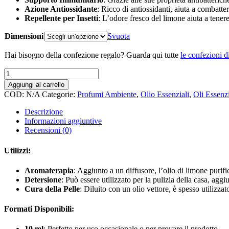
Azione Antiossidante
: Ricco di antiossidanti, aiuta a combatte
Repellente per Insetti
: L’odore fresco del limone aiuta a tenere 
Dimensioni
Svuota
Hai bisogno della confezione regalo? Guarda qui tutte
le confezioni d
OLIO
ESSENZIALE
Aggiungi al carrello
LIMONE
COD:
N/A
Categorie:
Profumi Ambiente
,
Olio Essenziali
,
Oli Essenzi
-
ANCIENT
Descrizione
WISDOM
Informazioni aggiuntive
quantità
Recensioni (0)
Utilizzi:
Aromaterapia
: Aggiunto a un diffusore, l’olio di limone purifi
Detersione
: Può essere utilizzato per la pulizia della casa, agg
Cura della Pelle
: Diluito con un olio vettore, è spesso utilizzat
Formati Disponibili:
10 ml
: Perfetto per uso occasionale o per provare il prodotto.