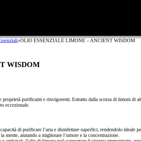
ssenziali
OLIO ESSENZIALE LIMONE – ANCIENT WISDOM
NT WISDOM
 proprietà purificanti e rinvigorenti. Estratto dalla scorza di limoni di a
tto eccezionale.
capacità di purificare l’aria e disinfettare superfici, rendendolo ideale p
 la mente, aiutando a migliorare l’umore e la concentrazione.
he e antivirali, l’olio di limone può supportare il sistema immunitario, re