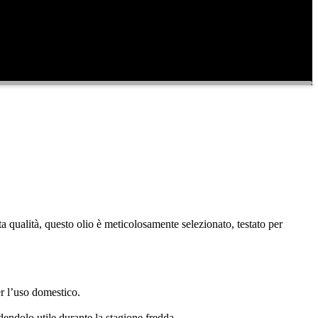
lta qualità, questo olio è meticolosamente selezionato, testato per
er l’uso domestico.
ndendolo utile durante la stagione fredda.