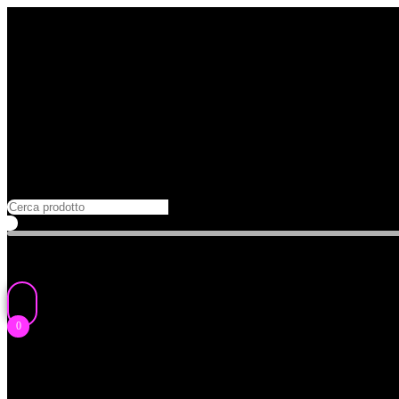
Salta
al
contenuto
0