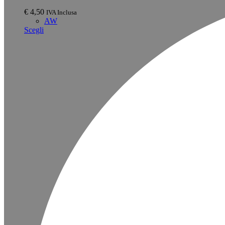
€
4,50
IVA Inclusa
AW
Scegli