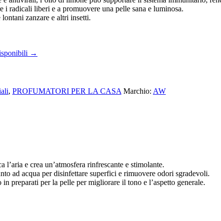
re i radicali liberi e a promuovere una pelle sana e luminosa.
lontani zanzare e altri insetti.
isponibili →
ali
,
PROFUMATORI PER LA CASA
Marchio:
AW
ca l’aria e crea un’atmosfera rinfrescante e stimolante.
iunto ad acqua per disinfettare superfici e rimuovere odori sgradevoli.
o in preparati per la pelle per migliorare il tono e l’aspetto generale.