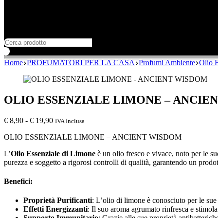
Home
PROFUMATORI PER LA CASA
Profumi Ambiente
Olio E
OLIO ESSENZIALE LIMONE – ANCIE
Fascia
€
8,90
-
€
19,90
IVA Inclusa
di
OLIO ESSENZIALE LIMONE – ANCIENT WISDOM
prezzo:
da
L’
Olio Essenziale di Limone
è un olio fresco e vivace, noto per le sue
€ 8,90
purezza e soggetto a rigorosi controlli di qualità, garantendo un prodo
a
€ 19,90
Benefici:
Proprietà Purificanti
: L’olio di limone è conosciuto per le sue 
Effetti Energizzanti
: Il suo aroma agrumato rinfresca e stimola
Supporto Immunitario
: Grazie alle sue proprietà antibatteric