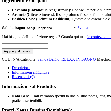
Ingredienti Principali:
Lavanda (Lavandula Angustifolia)
: Conosciuta per le sue pro
Arancio (Citrus Sinensis)
: Il suo profumo fresco e fruttato aiu
Basilico Dolce (Ocimum Basilicum)
: Questo olio essenziale è 
Sali da bagno
Svuota
Hai bisogno della confezione regalo? Guarda qui tutte
le confezioni d
SALI
DA
Aggiungi al carrello
BAGNO
RILASSAMENTO
COD:
N/A
Categorie:
Sali da Bagno
,
RELAX IN BAGNO
Marchio
-
ANCIENT
Descrizione
WISDOM
Informazioni aggiuntive
quantità
Recensioni (0)
Informazioni sul Prodotto:
Nota Bene
: I sali verranno spediti in una bustina/bottiglietta
pratiche sostenibili.
Prezzi (Senza Bustina/Bottiglietta):