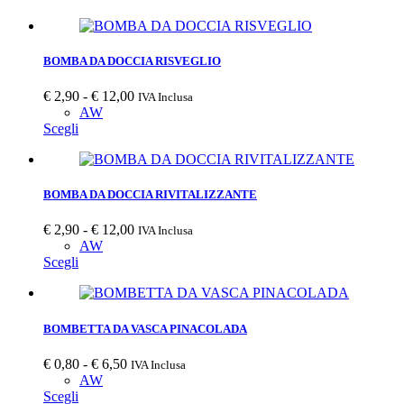
BOMBA DA DOCCIA RISVEGLIO
Fascia
€
2,90
-
€
12,00
IVA Inclusa
di
AW
Questo
prezzo:
Scegli
prodotto
da
ha
€ 2,90
più
a
varianti.
€ 12,00
BOMBA DA DOCCIA RIVITALIZZANTE
Le
opzioni
Fascia
€
2,90
-
€
12,00
IVA Inclusa
possono
di
AW
essere
Questo
prezzo:
Scegli
scelte
prodotto
da
nella
ha
€ 2,90
pagina
più
a
del
varianti.
€ 12,00
BOMBETTA DA VASCA PINACOLADA
prodotto
Le
opzioni
Fascia
€
0,80
-
€
6,50
IVA Inclusa
possono
di
AW
essere
Questo
prezzo:
Scegli