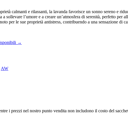
prietà calmanti e rilassanti, la lavanda favorisce un sonno sereno e ridu
ta a sollevare l’umore e a creare un’atmosfera di serenità, perfetto per all
noto per le sue proprietà antistress, contribuendo a una sensazione di cal
isponibili →
:
AW
, mentre i prezzi nel nostro punto vendita non includono il costo del sa