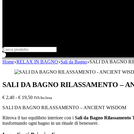
Home
RELAX IN BAGNO
Sali da Bagno
SALI DA BAGNO R
SALI DA BAGNO RILASSAMENTO – A
Fascia
€
2,40
-
€
19,50
IVA Inclusa
di
SALI DA BAGNO RILASSAMENTO – ANCIENT WISDOM
prezzo:
da
Ritrova il tuo equilibrio interiore con i
Sali da Bagno Rilassamento 
€ 2,40
trasformando ogni bagno in un rituale di benessere.
a
€ 19,50