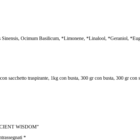
us Sinensis, Ocimum Basilicum, *Limonene, *Linalool, *Geraniol, *Euge
 con sacchetto traspirante, 1kg con busta, 300 gr con busta, 300 gr con s
ANCIENT WISDOM”
ntrassegnati
*