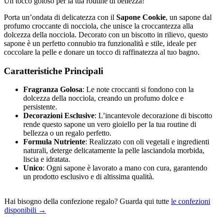
Un tocco goloso per la tua routine di bellezza!
Porta un’ondata di delicatezza con il
Sapone Cookie
, un sapone dal
profumo croccante di nocciola, che unisce la croccantezza alla
dolcezza della nocciola. Decorato con un biscotto in rilievo, questo
sapone è un perfetto connubio tra funzionalità e stile, ideale per
coccolare la pelle e donare un tocco di raffinatezza al tuo bagno.
Caratteristiche Principali
Fragranza Golosa
: Le note croccanti si fondono con la
dolcezza della nocciola, creando un profumo dolce e
persistente.
Decorazioni Esclusive
: L’incantevole decorazione di biscotto
rende questo sapone un vero gioiello per la tua routine di
bellezza o un regalo perfetto.
Formula Nutriente
: Realizzato con oli vegetali e ingredienti
naturali, deterge delicatamente la pelle lasciandola morbida,
liscia e idratata.
Unico
: Ogni sapone è lavorato a mano con cura, garantendo
un prodotto esclusivo e di altissima qualità.
Hai bisogno della confezione regalo? Guarda qui tutte
le confezioni
disponibili →