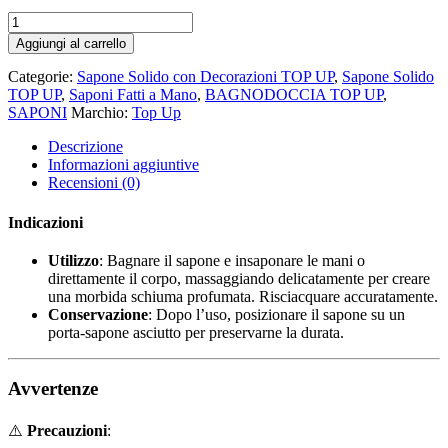
Aggiungi al carrello
Categorie:
Sapone Solido con Decorazioni TOP UP
,
Sapone Solido
TOP UP
,
Saponi Fatti a Mano
,
BAGNODOCCIA TOP UP
,
SAPONI
Marchio:
Top Up
Descrizione
Informazioni aggiuntive
Recensioni (0)
Indicazioni
Utilizzo
: Bagnare il sapone e insaponare le mani o
direttamente il corpo, massaggiando delicatamente per creare
una morbida schiuma profumata. Risciacquare accuratamente.
Conservazione
: Dopo l’uso, posizionare il sapone su un
porta-sapone asciutto per preservarne la durata.
Avvertenze
⚠️
Precauzioni
: