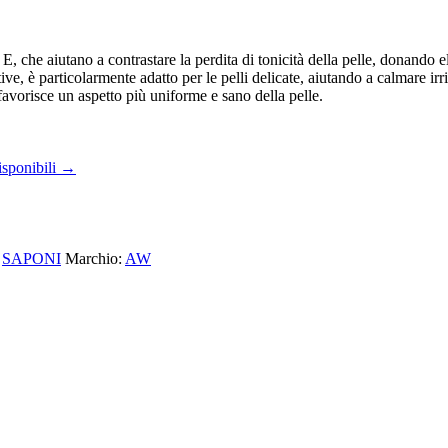
 E, che aiutano a contrastare la perdita di tonicità della pelle, donando el
ive, è particolarmente adatto per le pelli delicate, aiutando a calmare irri
favorisce un aspetto più uniforme e sano della pelle.
isponibili →
,
SAPONI
Marchio:
AW