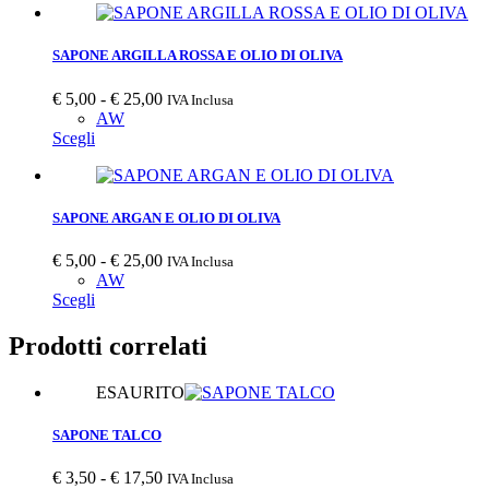
pagina
ha
a
del
più
€ 25,00
prodotto
varianti.
SAPONE ARGILLA ROSSA E OLIO DI OLIVA
Le
opzioni
Fascia
€
5,00
-
€
25,00
IVA Inclusa
possono
di
AW
essere
Questo
prezzo:
Scegli
scelte
prodotto
da
nella
ha
€ 5,00
pagina
più
a
del
varianti.
€ 25,00
SAPONE ARGAN E OLIO DI OLIVA
prodotto
Le
opzioni
Fascia
€
5,00
-
€
25,00
IVA Inclusa
possono
di
AW
essere
Questo
prezzo:
Scegli
scelte
prodotto
da
nella
ha
€ 5,00
Prodotti correlati
pagina
più
a
del
varianti.
€ 25,00
prodotto
ESAURITO
Le
opzioni
SAPONE TALCO
possono
essere
scelte
Fascia
€
3,50
-
€
17,50
IVA Inclusa