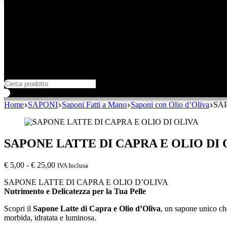
Home
SAPONI
Saponi Fatti a Mano
Saponi con Olio d’Oliva
SAP
SAPONE LATTE DI CAPRA E OLIO DI 
Fascia
€
5,00
-
€
25,00
IVA Inclusa
di
SAPONE LATTE DI CAPRA E OLIO D’OLIVA
prezzo:
Nutrimento e Delicatezza per la Tua Pelle
da
€ 5,00
Scopri il
Sapone Latte di Capra e Olio d’Oliva
, un sapone unico che
a
morbida, idratata e luminosa.
€ 25,00