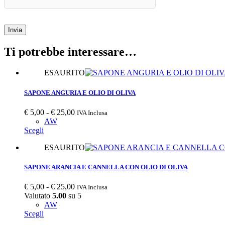
Invia
Ti potrebbe interessare…
ESAURITO
SAPONE ANGURIA E OLIO DI OLIVA
Fascia
€
5,00
-
€
25,00
IVA Inclusa
di
AW
Questo
prezzo:
Scegli
prodotto
da
ESAURITO
ha
€ 5,00
più
a
varianti.
€ 25,00
SAPONE ARANCIA E CANNELLA CON OLIO DI OLIVA
Le
opzioni
Fascia
€
5,00
-
€
25,00
IVA Inclusa
possono
di
Valutato
5.00
su 5
essere
prezzo:
AW
scelte
Questo
da
Scegli
nella
prodotto
€ 5,00