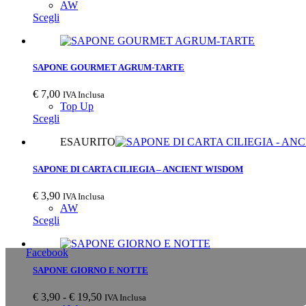
nella
di
AW
pagina
Questo
prezzo:
Scegli
del
prodotto
da
prodotto
ha
€ 3,50
più
a
varianti.
€ 17,50
SAPONE GOURMET AGRUM-TARTE
Le
opzioni
€
7,00
IVA Inclusa
possono
Top Up
essere
Scegli
scelte
nella
ESAURITO
pagina
del
SAPONE DI CARTA CILIEGIA – ANCIENT WISDOM
prodotto
€
3,90
IVA Inclusa
AW
Scegli
Facebook
SAPONE GIORNO E NOTTE
Fascia
€
3,90
-
€
19,50
IVA Inclusa