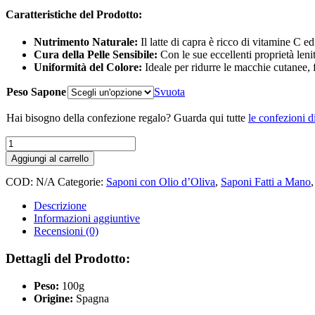
Caratteristiche del Prodotto:
Nutrimento Naturale:
Il latte di capra è ricco di vitamine C ed
Cura della Pelle Sensibile:
Con le sue eccellenti proprietà lenit
Uniformità del Colore:
Ideale per ridurre le macchie cutanee, 
Peso Sapone
Svuota
Hai bisogno della confezione regalo? Guarda qui tutte
le confezioni d
SAPONE
LATTE
Aggiungi al carrello
DI
CAPRA
COD:
N/A
Categorie:
Saponi con Olio d’Oliva
,
Saponi Fatti a Mano
E
OLIO
Descrizione
DI
Informazioni aggiuntive
OLIVA
Recensioni (0)
quantità
Dettagli del Prodotto:
Peso:
100g
Origine:
Spagna