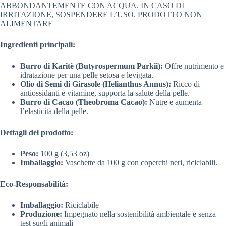
ABBONDANTEMENTE CON ACQUA. IN CASO DI
IRRITAZIONE, SOSPENDERE L’USO. PRODOTTO NON
ALIMENTARE
Ingredienti principali:
Burro di Karitè (Butyrospermum Parkii):
Offre nutrimento e
idratazione per una pelle setosa e levigata.
Olio di Semi di Girasole (Helianthus Annus):
Ricco di
antiossidanti e vitamine, supporta la salute della pelle.
Burro di Cacao (Theobroma Cacao):
Nutre e aumenta
l’elasticità della pelle.
Dettagli del prodotto:
Peso:
100 g (3,53 oz)
Imballaggio:
Vaschette da 100 g con coperchi neri, riciclabili.
Eco-Responsabilità:
Imballaggio:
Riciclabile
Produzione:
Impegnato nella sostenibilità ambientale e senza
test sugli animali