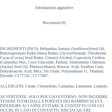
Informazioni aggiuntive
Recensioni (0)
INGREDIENTI (INCI): Helianthus Annuus (Sunflower)Seed Oil,
Butyrospermum Parkii (Shea) Butter, GlycerylStearate, Theobroma
Cacao (Cocoa) Seed Butter, Cetearyl Alcohol, Copernicia Cerifera
(Carnauba) Wax, Coco-Glucoside, Parfum, Simmondsia Chinensis
(Jojoba) Seed Oil, Phenoxyethanol, Benzoic Acid, Xanthan Gum,
Dehydroacetic Acid, Mica, Tin Oxide, Polyurethane-11, Titanium
Dioxide, CI 77742 / CI 77007.
ALLERGENI: Citrale, Citronellolo, Cumarina, Limonene, Linalolo.
AVVERTENZE: SOLO PER USO ESTERNO. NON INGERIRE.
TENERE FUORI DALLA PORTATA DEI BAMBINI DI ETÀ
INFERIORE AI 3 ANNI. EVITARE IL CONTATTO CON GLI
OCCHI; IN CASO DI CONTATTO, RISCIACQUARE