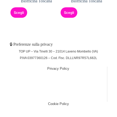
Biofficina Toscana
Biofficina Toscana
Scegli
Scegli
🔒 Preferenze sulla privacy
TOP UP – Via Tinelli 30 – 21014 Laveno Mombello (VA)
P.IVA 03977360126 – Cod. Fisc. DLLLNR97R57L682L
Privacy Policy
(function (w,d) {var loader = function () {var s =
d.createElement("script"), tag =
d.getElementsByTagName("script")[0];
s.src="https://cdn.iubenda.com/iubenda.js";
tag.parentNode.insertBefore(s,tag);}; if(w.addEventListener)
{w.addEventListener("load", loader, false);}else if(w.attachEvent)
{w.attachEvent("onload", loader);}else{w.onload = loader;}})
(window, document);
Cookie Policy
(function (w,d) {var loader = function () {var s =
d.createElement("script"), tag =
d.getElementsByTagName("script")[0];