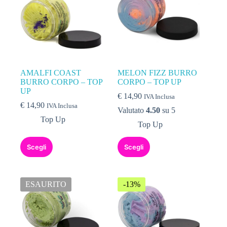
AMALFI COAST
MELON FIZZ BURRO
BURRO CORPO – TOP
CORPO – TOP UP
UP
€
14,90
IVA Inclusa
€
14,90
IVA Inclusa
Valutato
4.50
su 5
Top Up
Top Up
Scegli
Scegli
ESAURITO
-13%