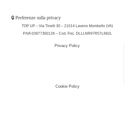
🔒 Preferenze sulla privacy
TOP UP – Via Tinelli 30 – 21014 Laveno Mombello (VA)
P.IVA 03977360126 – Cod. Fisc. DLLLNR97R57L682L
Privacy Policy
(function (w,d) {var loader = function () {var s =
d.createElement("script"), tag =
d.getElementsByTagName("script")[0];
s.src="https://cdn.iubenda.com/iubenda.js";
tag.parentNode.insertBefore(s,tag);}; if(w.addEventListener)
{w.addEventListener("load", loader, false);}else if(w.attachEvent)
{w.attachEvent("onload", loader);}else{w.onload = loader;}})
(window, document);
Cookie Policy
(function (w,d) {var loader = function () {var s =
d.createElement("script"), tag =
d.getElementsByTagName("script")[0];
s.src="https://cdn.iubenda.com/iubenda.js";
tag.parentNode.insertBefore(s,tag);}; if(w.addEventListener)
{w.addEventListener("load", loader, false);}else if(w.attachEvent)
{w.attachEvent("onload", loader);}else{w.onload = loader;}})
(window, document);