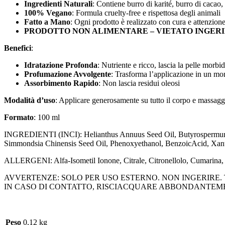
Ingredienti Naturali
: Contiene burro di karité, burro di cacao, o
100% Vegano
: Formula cruelty-free e rispettosa degli animali
Fatto a Mano
: Ogni prodotto è realizzato con cura e attenzione 
PRODOTTO NON ALIMENTARE – VIETATO INGER
Benefici
:
Idratazione Profonda
: Nutriente e ricco, lascia la pelle morbid
Profumazione Avvolgente
: Trasforma l’applicazione in un mo
Assorbimento Rapido
: Non lascia residui oleosi
Modalità d’uso
: Applicare generosamente su tutto il corpo e massagg
Formato
: 100 ml
INGREDIENTI (INCI): Helianthus Annuus Seed Oil, Butyrospermum Pa
Simmondsia Chinensis Seed Oil, Phenoxyethanol, BenzoicAcid, Xant
ALLERGENI: Alfa-Isometil Ionone, Citrale, Citronellolo, Cumarina, G
AVVERTENZE: SOLO PER USO ESTERNO. NON INGERIRE. T
IN CASO DI CONTATTO, RISCIACQUARE ABBONDANTEMEN
Peso
0,12 kg