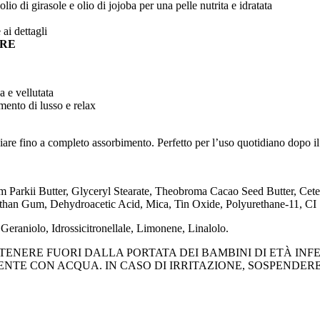
lio di girasole e olio di jojoba per una pelle nutrita e idratata
ai dettagli
IRE
a e vellutata
mento di lusso e relax
iare fino a completo assorbimento. Perfetto per l’uso quotidiano dopo il
rkii Butter, Glyceryl Stearate, Theobroma Cacao Seed Butter, Cetea
han Gum, Dehydroacetic Acid, Mica, Tin Oxide, Polyurethane-11, CI
eraniolo, Idrossicitronellale, Limonene, Linalolo.
ENERE FUORI DALLA PORTATA DEI BAMBINI DI ETÀ INFER
TE CON ACQUA. IN CASO DI IRRITAZIONE, SOSPENDERE