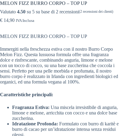
MELON FIZZ BURRO CORPO – TOP UP
Valutato
4.50
su 5 su base di
2
recensioni
(
2
recensioni dei clienti)
€
14,90
IVA Inclusa
MELON FIZZ BURRO CORPO – TOP UP
Immergiti nella freschezza estiva con il nostro Burro Corpo
Melon Fizz. Questa lussuosa formula offre una fragranza
dolce e rinfrescante, combinando anguria, limone e melone
con un tocco di cocco, su una base zuccherina che coccola i
sensi. Perfetto per una pelle morbida e profumata, il nostro
burro corpo è realizzato in Irlanda con ingredienti biologici ed
organici, ed una formula vegana al 100%.
Caratteristiche principali:
Fragranza Estiva:
Una miscela irresistibile di anguria,
limone e melone, arricchita con cocco e una dolce base
zuccherina.
Idratazione Profonda:
Formulato con burro di karitè e
burro di cacao per un’idratazione intensa senza residui
oleosi.