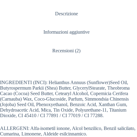
Descrizione
Informazioni aggiuntive
Recensioni (2)
INGREDIENTI (INCI): Helianthus Annuus (Sunflower)Seed Oil,
Butyrospermum Parkii (Shea) Butter, GlycerylStearate, Theobroma
Cacao (Cocoa) Seed Butter, Cetearyl Alcohol, Copernicia Cerifera
(Carnauba) Wax, Coco-Glucoside, Parfum, Simmondsia Chinensis
(Jojoba) Seed Oil, Phenoxyethanol, Benzoic Acid, Xanthan Gum,
Dehydroacetic Acid, Mica, Tin Oxide, Polyurethane-11, Titanium
Dioxide, CI 45410 / CI 77891 / CI 77019 / CI 77288.
ALLERGENI: Alfa-isometil ionone, Alcol benzilico, Benzil salicilato,
Cumarina, Limonene, Aldeide esilcinnamico.