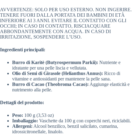
AVVERTENZE: SOLO PER USO ESTERNO. NON INGERIRE.
TENERE FUORI DALLA PORTATA DEI BAMBINI DI ETÀ
INFERIORE AI 3 ANNI. EVITARE IL CONTATTO CON GLI
OCCHI; IN CASO DI CONTATTO, RISCIACQUARE
ABBONDANTEMENTE CON ACQUA. IN CASO DI
IRRITAZIONE, SOSPENDERE L’USO.
Ingredienti principali:
Burro di Karitè (Butyrospermum Parkii):
Nutriente e
idratante per una pelle liscia e vellutata.
Olio di Semi di Girasole (Helianthus Annus):
Ricco di
vitamine e antiossidanti per mantenere la pelle sana.
Burro di Cacao (Theobroma Cacao):
Aggiunge elasticità e
nutrimento alla pelle.
Dettagli del prodotto:
Peso:
100 g (3,53 oz)
Imballaggio:
Vaschette da 100 g con coperchi neri, riciclabili.
Allergeni:
Alcool benzilico, benzil salicilato, cumarina,
idrossicitronellale, linalolo.