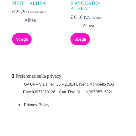
PIEDI – ALHEA
E AVOCADO –
ALHEA
€
22,20
IVA Inclusa
€
6,10
IVA Inclusa
Alhea
Alhea
Scegli
Scegli
🔒 Preferenze sulla privacy
TOP UP – Via Tinelli 30 – 21014 Laveno Mombello (VA)
P.IVA 03977360126 – Cod. Fisc. DLLLNR97R57L682L
Privacy Policy
(function (w,d) {var loader = function () {var
s = d.createElement("script"), tag =
d.getElementsByTagName("script")[0];
s.src="https://cdn.iubenda.com/iubenda.js";
tag.parentNode.insertBefore(s,tag);};
if(w.addEventListener){w.addEventListener("load", loader,