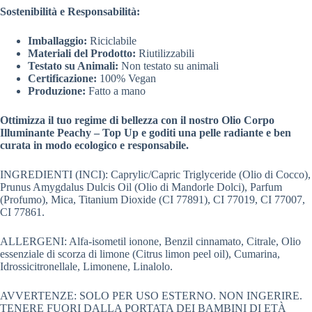
Sostenibilità e Responsabilità:
Imballaggio:
Riciclabile
Materiali del Prodotto:
Riutilizzabili
Testato su Animali:
Non testato su animali
Certificazione:
100% Vegan
Produzione:
Fatto a mano
Ottimizza il tuo regime di bellezza con il nostro Olio Corpo
Illuminante Peachy – Top Up e goditi una pelle radiante e ben
curata in modo ecologico e responsabile.
INGREDIENTI (INCI): Caprylic/Capric Triglyceride (Olio di Cocco),
Prunus Amygdalus Dulcis Oil (Olio di Mandorle Dolci), Parfum
(Profumo), Mica, Titanium Dioxide (CI 77891), CI 77019, CI 77007,
CI 77861.
ALLERGENI: Alfa-isometil ionone, Benzil cinnamato, Citrale, Olio
essenziale di scorza di limone (Citrus limon peel oil), Cumarina,
Idrossicitronellale, Limonene, Linalolo.
AVVERTENZE: SOLO PER USO ESTERNO. NON INGERIRE.
TENERE FUORI DALLA PORTATA DEI BAMBINI DI ETÀ