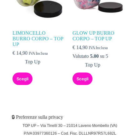
LIMONCELLO
GLOW UP BURRO
BURRO CORPO – TOP
CORPO – TOP UP
UP
€
14,90
IVA Inclusa
€
14,90
IVA Inclusa
Valutato
5.00
su 5
Top Up
Top Up
Scegli
Scegli
🔒 Preferenze sulla privacy
TOP UP – Via Tinelli 30 – 21014 Laveno Mombello (VA)
P.IVA 03977360126 – Cod. Fisc. DLLLNR97R57L682L